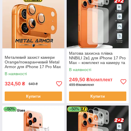
Це не просто аксесуар — це
надійна броня для камери
, яка
збереже ваш iPhone у ідеальному стані навіть при активному
використанні.
Матова захисна плівка
Металевий захист камери
NNBILI 2в1 для iPhone 17 Pro
Orange/помаранчевий Metal
Max – комплект на камеру та
Armor для iPhone 17 Pro Max
задню панель, PET,
В наявності
– скло + сплав, накладка на
антиблікова (2 шт.)
В наявності
лінзу
249,50
₴/комплект
324,50
₴
649 ₴
499 ₴/комплект
Купити
Купити
–50%
–50%