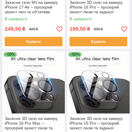
Захисне скло 9Н на камеру
Захисне 3D скло на камеру
iPhone 17 Air – прозорий
iPhone 16 Pro – прозорий
захист лінз та об’єктива
захист лінзи та задньої
камери
камери, закалене скло для
В наявності
В наявності
iPhone 16 Pro
249,50
199,50
₴
₴
499 ₴
399 ₴
Купити
Купити
–50%
–50%
Захисне 3D скло на камеру
Захисне 3D скло на камеру
iPhone 16 Pro Max –
iPhone 15 Pro – прозорий
прозорий захист лінзи та
захист лінзи та задньої