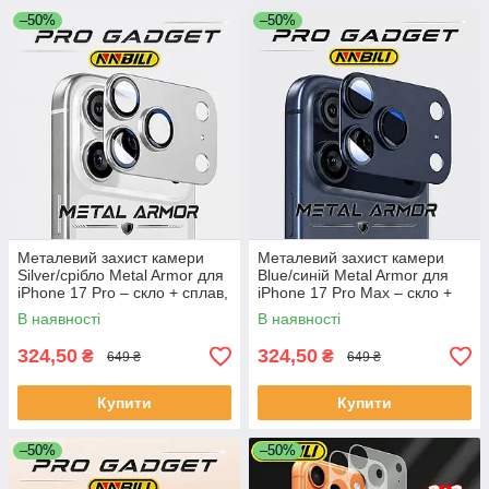
Обери свій варіант:
–50%
–50%
🔵 Blue (синій)
🟠 Orange (помаранчевий)
⚪ Silver (сріблястий)
Ідеально доповнює дизайн смартфона 🔥
⚙️ Легка установка
Швидке наклеювання без бульбашок
Надійна фіксація
Не залишає слідів після зняття
Металевий захист камери
Металевий захист камери
Silver/срібло Metal Armor для
Blue/синій Metal Armor для
⚙️ Характеристики:
iPhone 17 Pro – скло + сплав,
iPhone 17 Pro Max – скло +
накладка на лінзу
сплав, накладка на лінзу
В наявності
В наявності
Тип: захист камери / лінзи
324,50
324,50
₴
₴
Матеріал: алюмінієвий сплав + загартоване скло
649 ₴
649 ₴
Сумісність: iPhone 17 Pro / 17 Pro Max /
Купити
Купити
Кольори: Blue, Orange, Silver
Стан: новий
–50%
–50%
🔥 Чому варто купити?