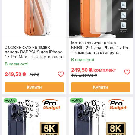
Матова захисна плівка
Захисне скло на задню
NNBILI 2в1 для iPhone 17 Pro
панель BAPPSUS для iPhone
– комплект на камеру та
17 Pro Max – із загартованого
задню панель, PET,
В наявності
скла (Back Glass Protector)
антиблікова (2 шт.)
В наявності
249,50
₴/комплект
249,50
₴
499 ₴
499 ₴/комплект
Купити
Купити
–50%
–50%