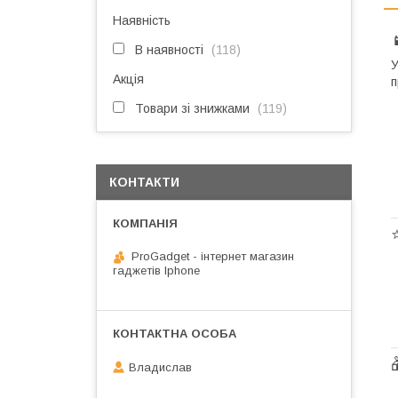
Наявність

В наявності
118
У
Акція
п
Товари зі знижками
119
КОНТАКТИ
ProGadget - iнтернет магазин
гаджетів Iphone
Владислав