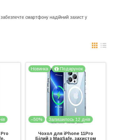
 забезпечте смартфону надійний захист у
Новинка
Подарунок
нів
–50%
Залишилось 12 днів
 Pro
Чохол для iPhone 11Pro
fe,
Білий з MagSafe, захистом