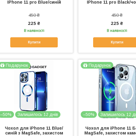
IPhone 11 pro Blue/синій
IPhone 11 pro Black/ч
450 ₴
450 ₴
225 ₴
225 ₴
В наявності
В наявності
Купити
Купити
Подарунок
Подарунок
–50%
Залишилось 12 днів
–50%
Залишилось 12 д
Чохол для iPhone 11 Blue/
Чохол для iPhone 11 Б
синій з MagSafe, захистом
MagSafe, захистом кам