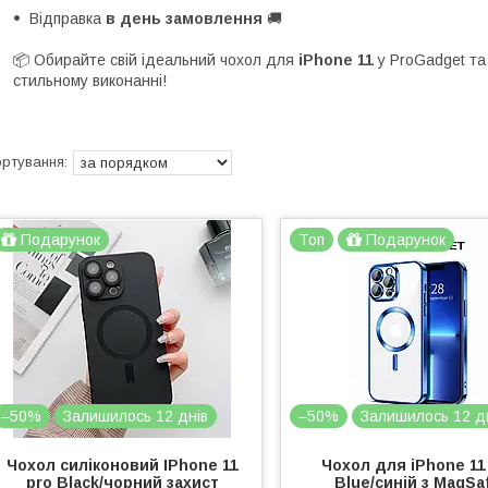
Відправка
в день замовлення
🚚
📦 Обирайте свій ідеальний чохол для
iPhone 11
у ProGadget та
стильному виконанні!
Подарунок
Топ
Подарунок
–50%
Залишилось 12 днів
–50%
Залишилось 12 д
Чохол силіконовий IPhone 11
Чохол для iPhone 11
pro Black/чорний захист
Blue/синій з MagSa