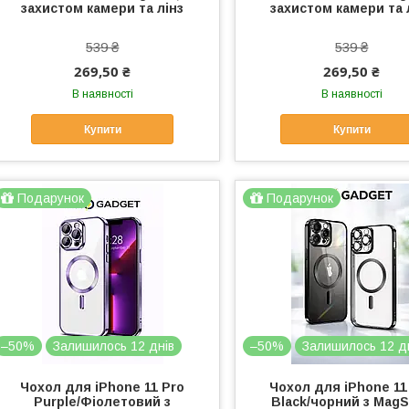
захистом камери та лінз
захистом камери та 
539 ₴
539 ₴
269,50 ₴
269,50 ₴
В наявності
В наявності
Купити
Купити
Подарунок
Подарунок
–50%
Залишилось 12 днів
–50%
Залишилось 12 д
Чохол для iPhone 11 Pro
Чохол для iPhone 11
Purple/Фіолетовий з
Black/чорний з MagS