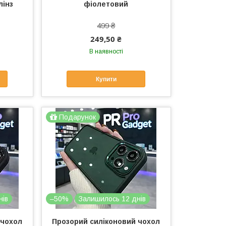
лінз
фіолетовий
499 ₴
249,50 ₴
В наявності
Купити
Подарунок
нів
–50%
Залишилось 12 днів
 чохол
Прозорий силіконовий чохол