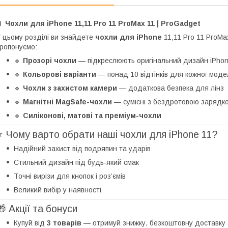
 Чохли для iPhone 11,11 Pro 11 ProMax 11 | ProGadget
 цьому розділі ви знайдете
чохли для iPhone
11,11 Pro 11 ProMa
ропонуємо:
🔹
Прозорі чохли
— підкреслюють оригінальний дизайн iPho
🔹
Кольорові варіанти
— понад 10 відтінків для кожної моде
🔹
Чохли з захистом камери
— додаткова безпека для лінз
🔹
Магнітні MagSafe-чохли
— сумісні з бездротовою зарядк
🔹
Силіконові, матові та преміум-чохли
⭐ Чому варто обрати наші чохли для iPhone 11?
Надійний захист від подряпин та ударів
Стильний дизайн під будь-який смак
Точні вирізи для кнопок і роз’ємів
Великий вибір у наявності
🎁 Акції та бонуси
Купуй від
3 товарів
— отримуй знижку, безкоштовну доставку