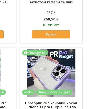
лінз
захистом камери та лінз
537 ₴
268,50 ₴
В наявності
Купити
Подарунок
нів
–50%
Залишилось 12 днів
 Pro
Прозорий силіконовий чохол
afe,
IPhone 11 pro Purple/ світло