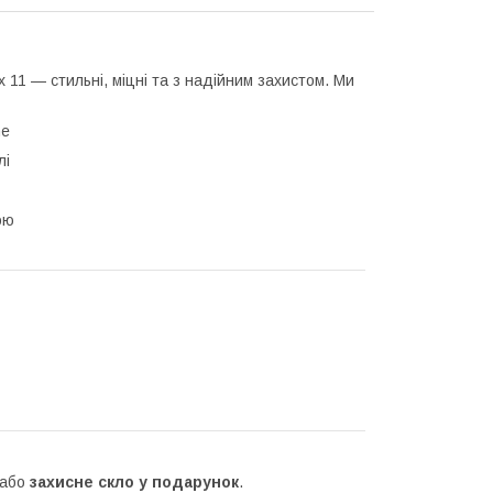
x 11 — стильні, міцні та з надійним захистом. Ми
ne
лі
ою
 або
захисне скло у подарунок
.