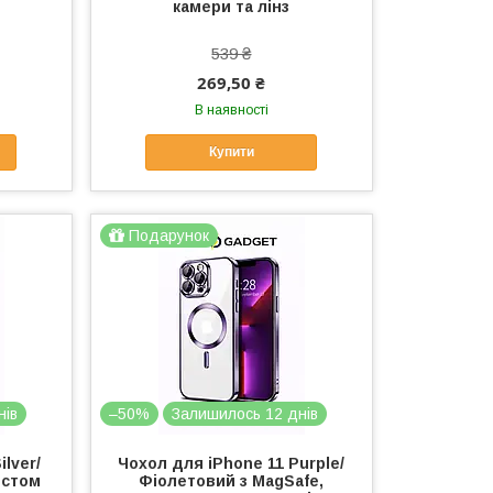
камери та лінз
539 ₴
269,50 ₴
В наявності
Купити
Подарунок
нів
–50%
Залишилось 12 днів
ilver/
Чохол для iPhone 11 Purple/
истом
Фіолетовий з MagSafe,