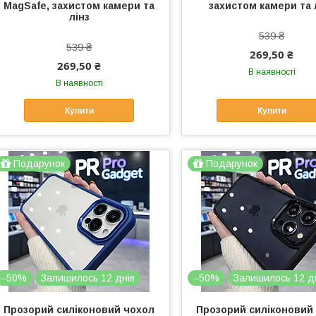
MagSafe, захистом камери та
захистом камери та 
лінз
539 ₴
539 ₴
269,50 ₴
269,50 ₴
В наявності
В наявності
Купити
Купити
Подарунок
Подарунок
–50%
Залишилось 12 днів
–50%
Залишилось 12 д
Прозорий силіконовий чохол
Прозорий силіконовий