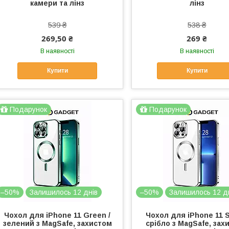
камери та лінз
лінз
539 ₴
538 ₴
269,50 ₴
269 ₴
В наявності
В наявності
Купити
Купити
Подарунок
Подарунок
–50%
Залишилось 12 днів
–50%
Залишилось 12 д
Чохол для iPhone 11 Green /
Чохол для iPhone 11 S
зелений з MagSafe, захистом
срібло з MagSafe, зах