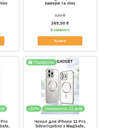
лінз
камери та лінз
539 ₴
269,50 ₴
В наявності
Купити
Подарунок
нів
–50%
Залишилось 12 днів
 Pro
Чохол для iPhone 11 Pro
Safe,
Silver/срібло з MagSafe,