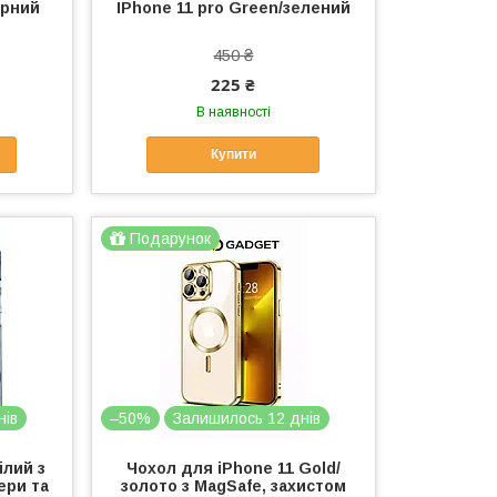
орний
IPhone 11 pro Green/зелений
450 ₴
225 ₴
В наявності
Купити
Подарунок
нів
–50%
Залишилось 12 днів
ілий з
Чохол для iPhone 11 Gold/
ери та
золото з MagSafe, захистом