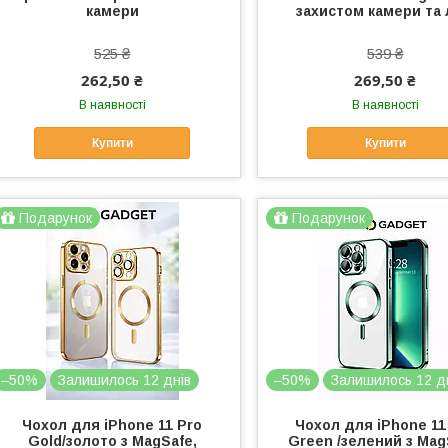
камери
захистом камери та 
525 ₴
539 ₴
262,50 ₴
269,50 ₴
В наявності
В наявності
Купити
Купити
Подарунок
Подарунок
–50%
Залишилось 12 днів
–50%
Залишилось 12 д
Чохол для iPhone 11 Pro
Чохол для iPhone 11
Gold/золото з MagSafe,
Green /зелений з Mag