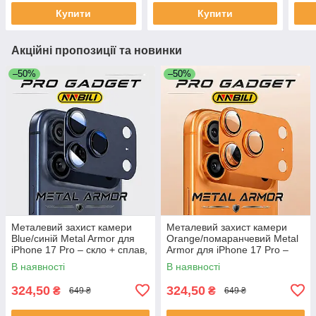
Купити
Купити
Акційні пропозиції та новинки
–50%
–50%
Металевий захист камери
Металевий захист камери
Blue/синій Metal Armor для
Orange/помаранчевий Metal
iPhone 17 Pro – скло + сплав,
Armor для iPhone 17 Pro –
накладка на лінзу
скло + сплав, накладка на
В наявності
В наявності
лінзу
324,50
324,50
₴
₴
649 ₴
649 ₴