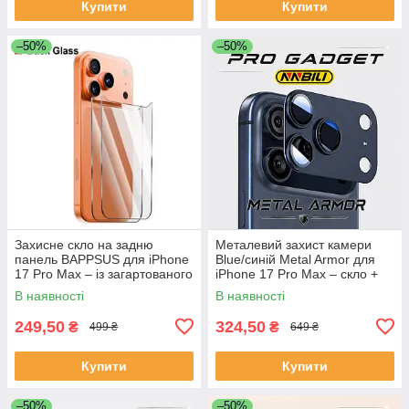
Купити
Купити
–50%
–50%
Захисне скло на задню
Металевий захист камери
панель BAPPSUS для iPhone
Blue/синій Metal Armor для
17 Pro Max – із загартованого
iPhone 17 Pro Max – скло +
скла (Back Glass Protector)
сплав, накладка на лінзу
В наявності
В наявності
249,50
324,50
₴
₴
499 ₴
649 ₴
Купити
Купити
–50%
–50%