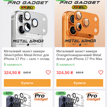
Металевий захист камери
Металевий захист камери
Silver/срібло Metal Armor для
Orange/помаранчевий Metal
iPhone 17 Pro – скло + сплав,
Armor для iPhone 17 Pro Max
накладка на лінзу
– скло + сплав, накладка на
В наявності
В наявності
лінзу
324,50
324,50
₴
₴
649 ₴
649 ₴
Купити
Купити
–50%
–50%