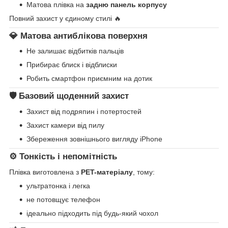
Матова плівка на
задню панель корпусу
Повний захист у єдиному стилі 🔥
💎 Матова антиблікова поверхня
Не залишає відбитків пальців
Прибирає блиск і відблиски
Робить смартфон приємним на дотик
🛡 Базовий щоденний захист
Захист від подряпин і потертостей
Захист камери від пилу
Збереження зовнішнього вигляду iPhone
⚙️ Тонкість і непомітність
Плівка виготовлена з
PET-матеріалу
, тому:
ультратонка і легка
не потовщує телефон
ідеально підходить під будь-який чохол