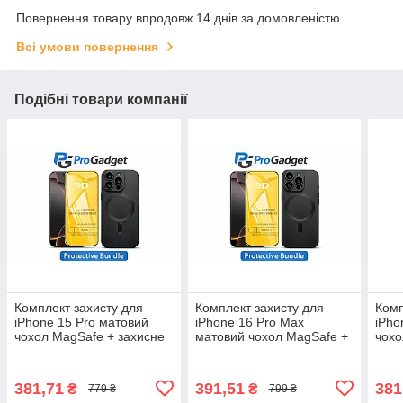
Повернення товару впродовж 14 днів за домовленістю
Всі умови повернення
Подібні товари компанії
Комплект захисту для
Комплект захисту для
Комп
iPhone 15 Pro матовий
iPhone 16 Pro Max
iPho
чохол MagSafe + захисне
матовий чохол MagSafe +
чохо
скло 9D | Захист камери
захисне скло 9D | Захист
скло
та екрана
камери та екрана
та е
381,71
391,51
381
₴
₴
779 ₴
799 ₴