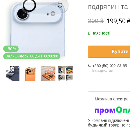
подряпин та 
199,50 
399 ₴
В наявності
–50%
Купити
Залишилось
0
0
днів
0
0
0
0
0
0
+380 (50) 022-83-85
Владислав
У компанії підключені
будь-який товар не п