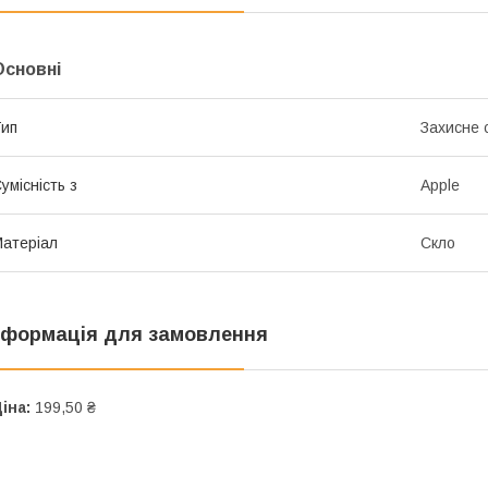
Основні
ип
Захисне 
умісність з
Apple
атеріал
Скло
нформація для замовлення
іна:
199,50 ₴