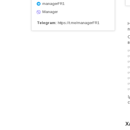
managerFR1
Manager
Telegram
https://t.me/managerFR1
Н
п
С
в
✅
✅
✅
✅
✅
✅
✅
✅
І
с
Х