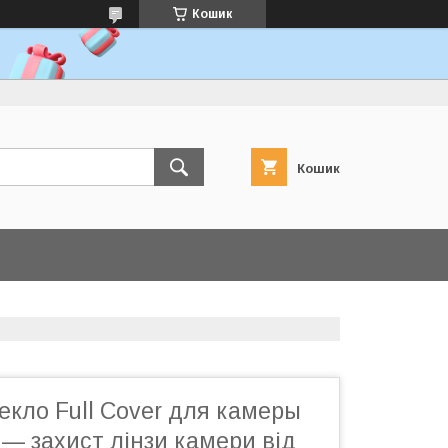
Кошик
Кошик
кло Full Cover для камеры
r — захист лінзи камери від