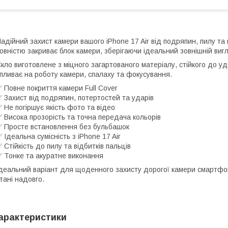
адійний захист камери вашого iPhone 17 Air від подряпин, пилу та
овністю закриває блок камери, зберігаючи ідеальний зовнішній виг
кло виготовлене з міцного загартованого матеріалу, стійкого до у
пливає на роботу камери, спалаху та фокусування.
 Повне покриття камери Full Cover
 Захист від подряпин, потертостей та ударів
 Не погіршує якість фото та відео
 Висока прозорість та точна передача кольорів
 Просте встановлення без бульбашок
 Ідеальна сумісність з iPhone 17 Air
 Стійкість до пилу та відбитків пальців
 Тонке та акуратне виконання
деальний варіант для щоденного захисту дорогої камери смартфона
тані надовго.
арактеристики