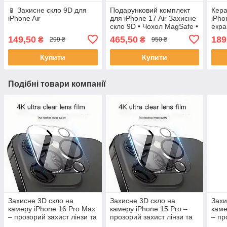
📱 Захисне скло 9D для
Подарунковий комплект
Кера
iPhone Air
для iPhone 17 Air Захисне
iPho
скло 9D • Чохол MagSafe •
екра
З
149,50
465,50
189
₴
₴
299 ₴
950 ₴
Купити
Купити
Подібні товари компанії
Захисне 3D скло на
Захисне 3D скло на
Захи
камеру iPhone 16 Pro Max
камеру iPhone 15 Pro –
каме
– прозорий захист лінзи та
прозорий захист лінзи та
– пр
задньої камери, закалене
задньої камери, закалене
задн