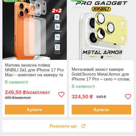
Матова захисна плівка
Металевий захист камери
NNBILI 2в1 для iPhone 17 Pro
Gold/Золото Metal Armor для
Max – комплект на камеру та
iPhone 17 Pro – скло + сплав,
задню панель, PET,
В наявності
накладка на лінзу
антиблікова (2 шт.)
В наявності
249,50
₴/комплект
324,50
₴
649 ₴
499 ₴/комплект
Купити
Купити
Показати ще