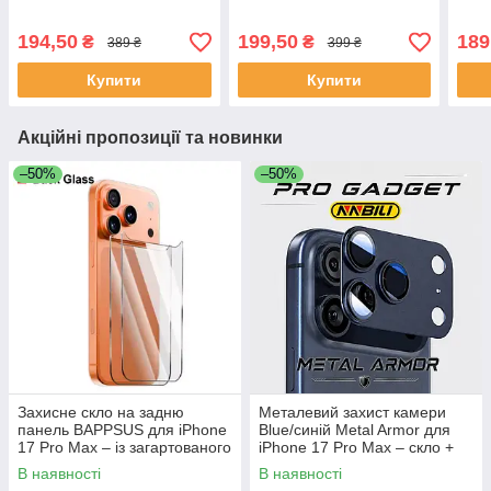
скло для iPhone 16 Pro
скло для iPhone 16 Pro
скло
194,50
199,50
189
₴
₴
389 ₴
399 ₴
Купити
Купити
Акційні пропозиції та новинки
–50%
–50%
Захисне скло на задню
Металевий захист камери
панель BAPPSUS для iPhone
Blue/синій Metal Armor для
17 Pro Max – із загартованого
iPhone 17 Pro Max – скло +
скла (Back Glass Protector)
сплав, накладка на лінзу
В наявності
В наявності