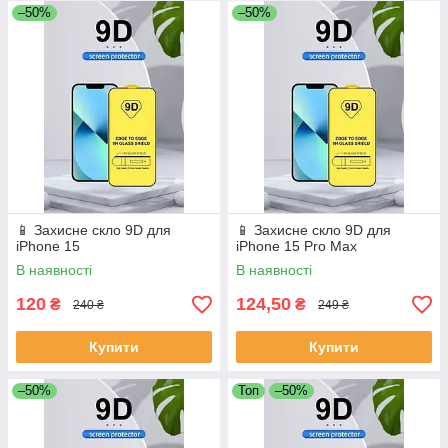
–50%
–50%
📱 Захисне скло 9D для
📱 Захисне скло 9D для
iPhone 15
iPhone 15 Pro Max
В наявності
В наявності
120
124,50
₴
₴
240 ₴
249 ₴
Купити
Купити
–50%
Топ
–50%