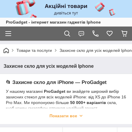
ProGadget - iнтернет магазин гаджетів Iphone
Товари та послуги
Захисне скло для усіх моделей Iphon
Захисне скло для усіх моделей Iphone
📂 Захисне скло для iPhone — ProGadget
У нашому магазині
ProGadget
ви знайдете широкий вибір
захисних стекол для всіх моделей iPhone: від XS до iPhone 16
Pro Max. Ми пропонуємо більше
50 000+ варіантів
скла,
щоб кожен смартфон отримав надійний захист.
Показати все
✅
Типи скла в наявності:
9H
– класичний захист від подряпин та ударів
9D
– підвищена міцність та щільне прилягання