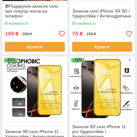
🎁Подарунок захисне скло
при покупці чохла на
Захисне скло iPhone XR 9D /
телефон
Ударостійке / Антиподряпини
В наявності
В наявності
100
75
₴
₴
200 ₴
150 ₴
Купити
Купити
–50%
–50%
Захисне 9D скло iPhone 11
Захисне 9D скло iPhone 11
pro Ударостійке /
Ударостійке / Антиподряпини
Антиподряпини