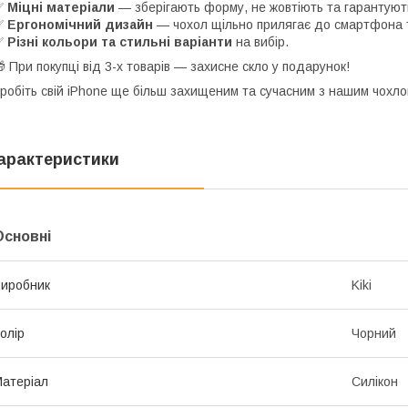
✅
Міцні матеріали
— зберігають форму, не жовтіють та гарантують
✅
Ергономічний дизайн
— чохол щільно прилягає до смартфона т
✅
Різні кольори та стильні варіанти
на вибір.
 При покупці від 3-х товарів — захисне скло у подарунок!
робіть свій iPhone ще більш захищеним та сучасним з нашим чохло
арактеристики
Основні
иробник
Kiki
олір
Чорний
атеріал
Силікон