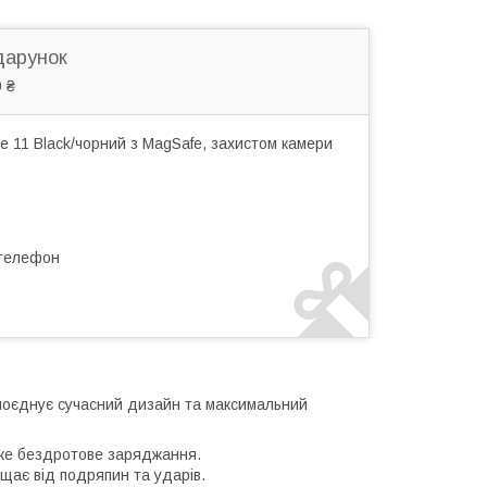
дарунок
 ₴
 11 Black/чорний з MagSafe, захистом камери
 телефон
 поєднує сучасний дизайн та максимальний
ке бездротове заряджання.
ає від подряпин та ударів.