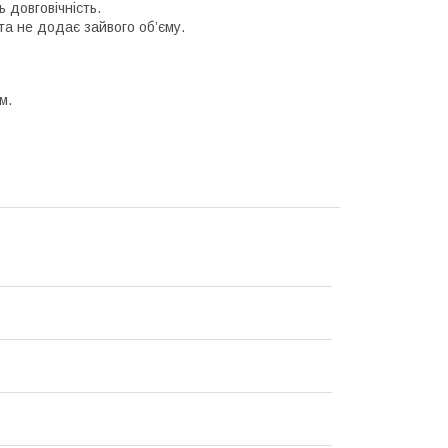
 довговічність.
а не додає зайвого об’єму.
м.