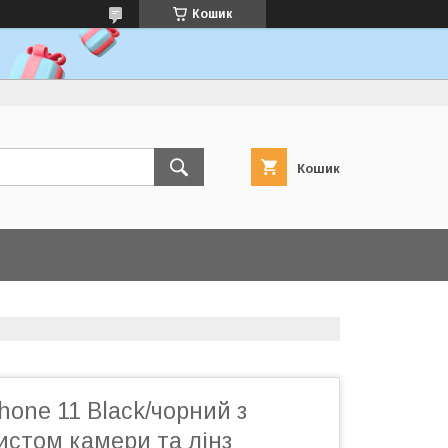
Кошик
Кошик
hone 11 Black/чорний з
истом камери та лінз