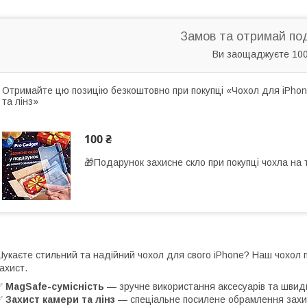
Замов та отримай по
Ви заощаджуєте 100
Отримайте цю позицію безкоштовно при покупці «Чохол для iPhone
та лінз»
100 ₴
🎁Подарунок захисне скло при покупці чохла на
укаєте стильний та надійний чохол для свого iPhone? Наш чохол
ахист.
✅
MagSafe-сумісність
— зручне використання аксесуарів та швид
✅
Захист камери та лінз
— спеціальне посилене обрамлення захищ