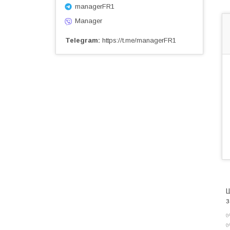
managerFR1
Manager
Telegram
https://t.me/managerFR1
Ш
з