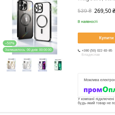
269,50 
539 ₴
В наявності
Купити
–50%
Залишилось
0
0
днів
0
0
0
0
0
0
+380 (50) 022-83-85
Владислав
У компанії підключені
будь-який товар не п