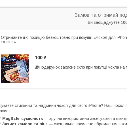
Замов та отримай по
Ви заощаджуєте 100
Отримайте цю позицію безкоштовно при покупці «Чохол для iPhon
та лінз»
100 ₴
🎁Подарунок захисне скло при покупці чохла на
укаєте стильний та надійний чохол для свого iPhone? Наш чохол
ахист.
✅
MagSafe-сумісність
— зручне використання аксесуарів та швид
✅
Захист камери та лінз
— спеціальне посилене обрамлення захищ