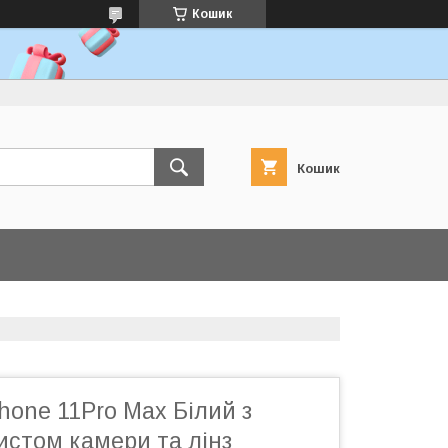
Кошик
Кошик
hone 11Pro Max Білий з
истом камери та лінз