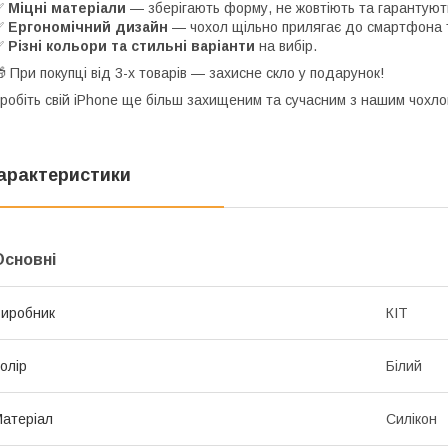
✅
Міцні матеріали
— зберігають форму, не жовтіють та гарантують
✅
Ергономічний дизайн
— чохол щільно прилягає до смартфона т
✅
Різні кольори та стильні варіанти
на вибір.
 При покупці від 3-х товарів — захисне скло у подарунок!
робіть свій iPhone ще більш захищеним та сучасним з нашим чохло
арактеристики
Основні
иробник
КІТ
олір
Білий
атеріал
Силікон