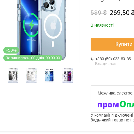
269,50 
539 ₴
В наявності
Купити
–50%
Залишилось
0
0
днів
0
0
0
0
0
0
+380 (50) 022-83-85
Владислав
У компанії підключені
будь-який товар не п