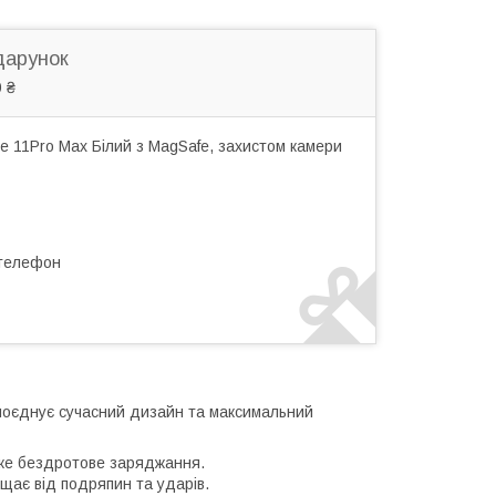
дарунок
 ₴
e 11Pro Max Білий з MagSafe, захистом камери
 телефон
 поєднує сучасний дизайн та максимальний
ке бездротове заряджання.
ає від подряпин та ударів.