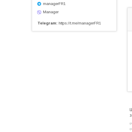
managerFR1
Manager
Telegram
https://t.me/managerFR1
Ш
з