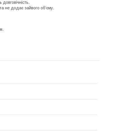
 довговічність.
а не додає зайвого об’єму.
м.