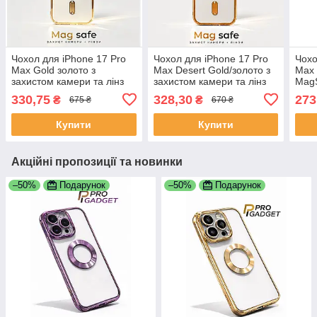
Чохол для iPhone 17 Pro
Чохол для iPhone 17 Pro
Чохо
Max Gold золото з
Max Desert Gold/золото з
Max 
захистом камери та лінз
захистом камери та лінз
MagS
Mag safe
Mag safe
каме
330,75
328,30
273
₴
₴
675 ₴
670 ₴
Купити
Купити
Акційні пропозиції та новинки
–50%
Подарунок
–50%
Подарунок