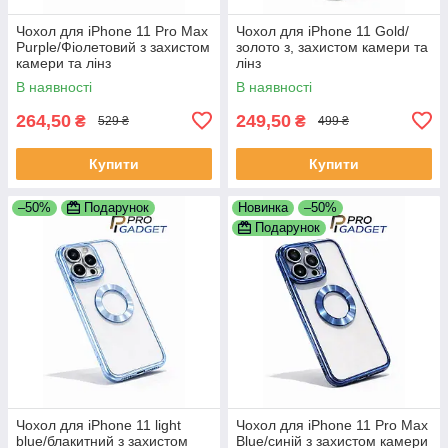
Чохол для iPhone 11 Pro Max
Чохол для iPhone 11 Gold/
Purple/Фіолетовий з захистом
золото з, захистом камери та
камери та лінз
лінз
В наявності
В наявності
264,50
249,50
₴
₴
529 ₴
499 ₴
Купити
Купити
–50%
Подарунок
Новинка
–50%
Подарунок
Чохол для iPhone 11 light
Чохол для iPhone 11 Pro Max
blue/блакитний з захистом
Blue/синій з захистом камери