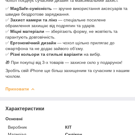
чохол поєднує сучасний дизайн та максимальний захист.
✅
MagSafe-сумісність
— зручне використання аксесуарів та
швидке бездротове заряджання.
✅
Захист камери та лінз
— спеціальне посилене
обрамлення захищає від подряпин та ударів.
✅
Міцні матеріали
— зберігають форму, не жовтіють та
гарантують довговічність.
✅
Ергономічний дизайн
— чохол щільно прилягає до
смартфона та не додає зайвого об’єму.
✅
Різні кольори та стильні варіанти
на вибір.
🎁 При покупці від 3-х товарів — захисне скло у подарунок!
Зробіть свій iPhone ще більш захищеним та сучасним з нашим
чохлом.
Приховати
Характеристики
Основні
Виробник
КІТ
Матеріал
Силікон