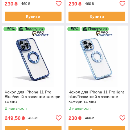
230
230
₴
₴
460 ₴
460 ₴
Купити
Купити
–50%
Подарунок
–50%
Подарунок
Чохол для iPhone 11 Pro
Чохол для iPhone 11 Pro light
Blue/синій з захистом камери
blue/блакитний з захистом
та лінз
камери та лінз
В наявності
В наявності
249,50
230
₴
₴
499 ₴
460 ₴