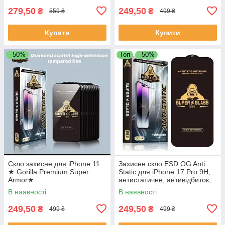
279,50
249,50
₴
₴
559 ₴
499 ₴
Купити
Купити
–50%
Топ
–50%
Скло захисне для iPhone 11
Захисне скло ESD OG Anti
★ Gorilla Premium Super
Static для iPhone 17 Pro 9H,
Armor★
антистатичне, антивідбиток,
захист від подряпин та ударів
В наявності
В наявності
249,50
249,50
₴
₴
499 ₴
499 ₴