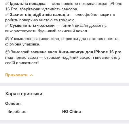
✅
Ідеальна посадка
— скло повністю покриває екран iPhone
16 Pro, зберігаючи чутливість сенсора.
✅
Захист від відбитків пальців
— олеофобне покриття
робить поверхню чистою та гладкою.
✅
Сумісність із чохлами
— тонкий дизайн дозволяє
використовувати будь-який захисний чохол.
🎁 У комплекті: захисне скло, серветки для встановлення та
фірмова упаковка.
📦 Замовляй
захисне скло Анти-шпигун для iPhone 16 pro
max
прямо зараз — отримай надійний захист і впевненість у
своїй приватності!
Приховати
Характеристики
Основні
Виробник
HO China