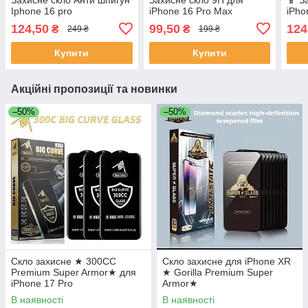
Iphone 16 pro
iPhone 16 Pro Max
iPho
124,50
99,50
124
₴
₴
249 ₴
199 ₴
Купити
Купити
Акційні пропозиції та новинки
–50%
–50%
Скло захисне ★ 300CC
Скло захисне для iPhone XR
Premium Super Armor★ для
★ Gorilla Premium Super
iPhone 17 Pro
Armor★
В наявності
В наявності