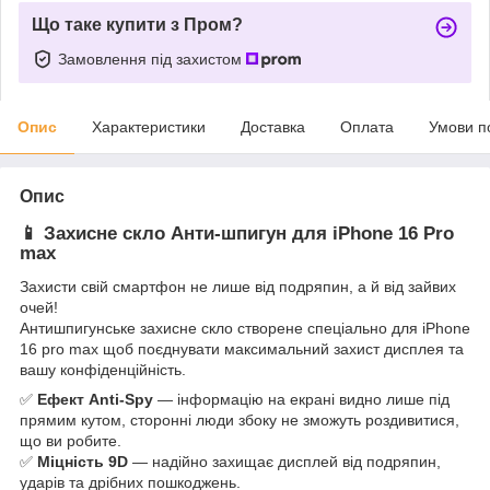
Що таке купити з Пром?
Замовлення під захистом
Опис
Характеристики
Доставка
Оплата
Умови п
Опис
📱 Захисне скло Анти-шпигун для iPhone 16 Pro
max
Захисти свій смартфон не лише від подряпин, а й від зайвих
очей!
Антишпигунське захисне скло створене спеціально для iPhone
16 pro max щоб поєднувати максимальний захист дисплея та
вашу конфіденційність.
✅
Ефект Anti-Spy
— інформацію на екрані видно лише під
прямим кутом, сторонні люди збоку не зможуть роздивитися,
що ви робите.
✅
Міцність 9D
— надійно захищає дисплей від подряпин,
ударів та дрібних пошкоджень.