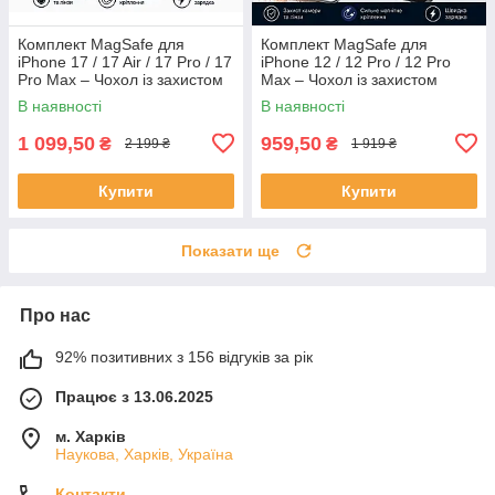
Комплект MagSafe для
Комплект MagSafe для
iPhone 17 / 17 Air / 17 Pro / 17
iPhone 12 / 12 Pro / 12 Pro
Pro Max – Чохол із захистом
Max – Чохол із захистом
камери та лінз +
камери та лінз +
В наявності
В наявності
Автомобільна бездротова
Автомобільна бездротова
зарядка
зарядка 30W Fast
1 099,50
959,50
₴
₴
2 199 ₴
1 919 ₴
Купити
Купити
Показати ще
Про нас
92% позитивних з 156 відгуків за рік
Працює з 13.06.2025
м. Харків
Наукова, Харків, Україна
Контакти