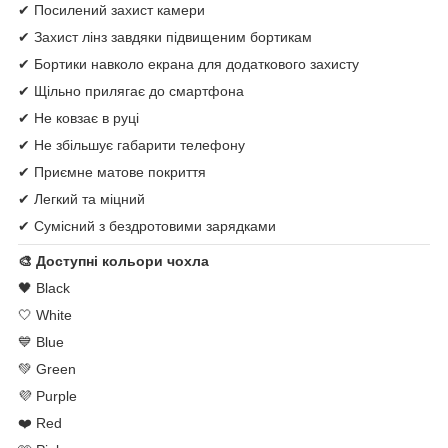
✔ Посилений захист камери
✔ Захист лінз завдяки підвищеним бортикам
✔ Бортики навколо екрана для додаткового захисту
✔ Щільно прилягає до смартфона
✔ Не ковзає в руці
✔ Не збільшує габарити телефону
✔ Приємне матове покриття
✔ Легкий та міцний
✔ Сумісний з бездротовими зарядками
🎨 Доступні кольори чохла
🖤 Black
🤍 White
💙 Blue
💚 Green
💜 Purple
❤️ Red