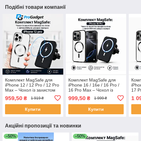
Подібні товари компанії
Комплект MagSafe для
Комплект MagSafe для
Комп
iPhone 12 / 12 Pro / 12 Pro
iPhone 16 / 16e / 16 Pro /
iPhon
Max – Чохол із захистом
16 Pro Max – Чохол із
17 P
камери та лінз +
захистом камери та лінз +
захи
959,50
999,50
1 0
₴
₴
1 919 ₴
1 999 ₴
Автомобільна бездротова
Автомобільна бездротова
Авто
зарядка 30W Fast
зарядка 30
заря
Купити
Купити
Акційні пропозиції та новинки
–50%
–50%