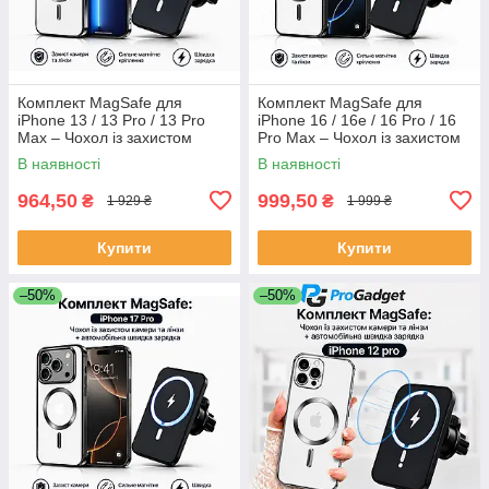
Комплект MagSafe для
Комплект MagSafe для
iPhone 13 / 13 Pro / 13 Pro
iPhone 16 / 16e / 16 Pro / 16
Max – Чохол із захистом
Pro Max – Чохол із захистом
камери та лінз +
камери та лінз +
В наявності
В наявності
Автомобільна бездротова
Автомобільна бездротова
зарядка 30W Fast
зарядка 30
964,50
999,50
₴
₴
1 929 ₴
1 999 ₴
Купити
Купити
–50%
–50%