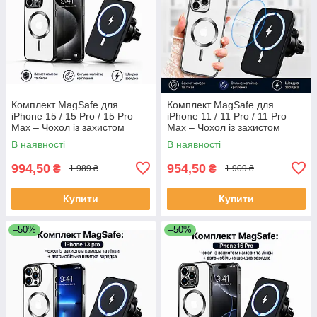
Комплект MagSafe для
Комплект MagSafe для
iPhone 15 / 15 Pro / 15 Pro
iPhone 11 / 11 Pro / 11 Pro
Max – Чохол із захистом
Max – Чохол із захистом
камери та лінз +
камери та лінз +
В наявності
В наявності
Автомобільна бездротова
Автомобільна бездротова
зарядка 30W Fast
зарядка MagSafe
994,50
954,50
₴
₴
1 989 ₴
1 909 ₴
Купити
Купити
–50%
–50%