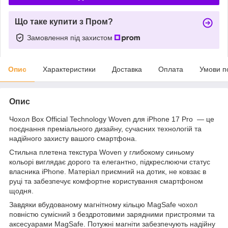
Що таке купити з Пром?
Замовлення під захистом
Опис
Характеристики
Доставка
Оплата
Умови п
Опис
Чохол Box Official Technology Woven для iPhone 17 Pro — це
поєднання преміального дизайну, сучасних технологій та
надійного захисту вашого смартфона.
Стильна плетена текстура Woven у глибокому синьому
кольорі виглядає дорого та елегантно, підкреслюючи статус
власника iPhone. Матеріал приємний на дотик, не ковзає в
руці та забезпечує комфортне користування смартфоном
щодня.
Завдяки вбудованому магнітному кільцю MagSafe чохол
повністю сумісний з бездротовими зарядними пристроями та
аксесуарами MagSafe. Потужні магніти забезпечують надійну