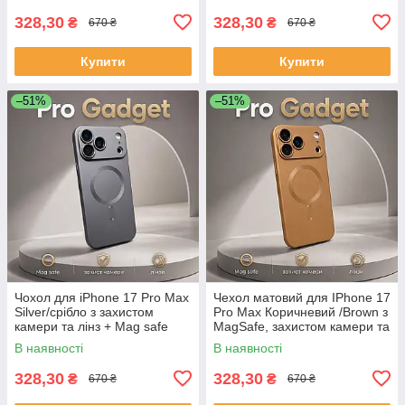
328,30
328,30
₴
₴
670 ₴
670 ₴
Купити
Купити
–51%
–51%
Чохол для iPhone 17 Pro Max
Чехол матовий для IPhone 17
Silver/срібло з захистом
Pro Max Коричневий /Brown з
камери та лінз + Mag safe
MagSafe, захистом камери та
лінз
В наявності
В наявності
328,30
328,30
₴
₴
670 ₴
670 ₴