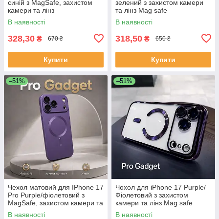
синій з MagSafe, захистом
зелений з захистом камери
камери та лінз
та лінз Mag safe
В наявності
В наявності
328,30
318,50
₴
₴
670 ₴
650 ₴
Купити
Купити
–51%
–51%
Чехол матовий для IPhone 17
Чохол для iPhone 17 Purple/
Pro Purple/фіолетовий з
Фіолетовий з захистом
MagSafe, захистом камери та
камери та лінз Mag safe
лінз
В наявності
В наявності