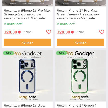
Чохол для iPhone 17 Pro Max
Чохол IPhone 17 Pro Max
Silver/срібло з захистом
Green /зелений з захистом
камери та лінз + Mag safe
камери та лінз Mag safe
В наявності
В наявності
328,30
328,30
₴
₴
670 ₴
670 ₴
Купити
Купити
–51%
–51%
Чохол для iPhone 17 Blue/
Чохол IPhone 17 Green /