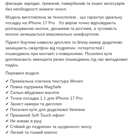
фіксацію зарядки, тримачів, павербанків та інших аксесуарів
без необхідності знімати чохол.
Модель виготовлена за технологією , що гарантує ідеальну
посадку на iPhone 17 Pro . Усі вирізи точно відповідають
розташуванню кнопок, динаміків та роз'ємів, а чутливість
кнопок залишається максимально комфортною.
Підняті бортики навколо дисплея та блоку камер додатково
захищають смартфон від подряпин, потертостей і
пошкоджень при контакті з поверхнями. Посилені кути
допомагають зменшити ризик пошкоджень під час випадкових
падінь.
Переваги моделі:
✔ Преміальна плетена текстура Woven
✔ Повна підтримка MagSafe
✔ Сильні вбудовані магніти
✔ Точна посадка 1:1 для iPhone 17 Pro
✔ Захист камери та дисплея
✔ Посилені кути для додаткової безпеки
✔ Приємний Soft Touch ефект
✔ Не ковзає в руці
✔ Стійкий до подряпин та щоденного зносу
✔ Легкий та тонкий корпус