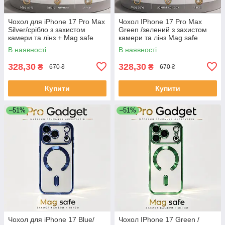
Чохол для iPhone 17 Pro Max
Чохол IPhone 17 Pro Max
Silver/срібло з захистом
Green /зелений з захистом
камери та лінз + Mag safe
камери та лінз Mag safe
В наявності
В наявності
328,30
328,30
₴
₴
670 ₴
670 ₴
Купити
Купити
–51%
–51%
Чохол для iPhone 17 Blue/
Чохол IPhone 17 Green /