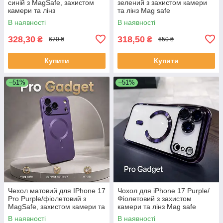
синій з MagSafe, захистом
зелений з захистом камери
камери та лінз
та лінз Mag safe
В наявності
В наявності
328,30
318,50
₴
₴
670 ₴
650 ₴
Купити
Купити
–51%
–51%
Чехол матовий для IPhone 17
Чохол для iPhone 17 Purple/
Pro Purple/фіолетовий з
Фіолетовий з захистом
MagSafe, захистом камери та
камери та лінз Mag safe
лінз
В наявності
В наявності