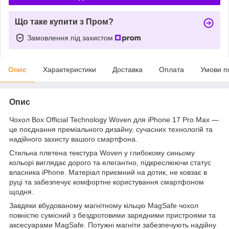
Що таке купити з Пром?
Замовлення під захистом
Опис
Характеристики
Доставка
Оплата
Умови п
Опис
Чохол Box Official Technology Woven для iPhone 17 Pro Max —
це поєднання преміального дизайну, сучасних технологій та
надійного захисту вашого смартфона.
Стильна плетена текстура Woven у глибокому синьому
кольорі виглядає дорого та елегантно, підкреслюючи статус
власника iPhone. Матеріал приємний на дотик, не ковзає в
руці та забезпечує комфортне користування смартфоном
щодня.
Завдяки вбудованому магнітному кільцю MagSafe чохол
повністю сумісний з бездротовими зарядними пристроями та
аксесуарами MagSafe. Потужні магніти забезпечують надійну