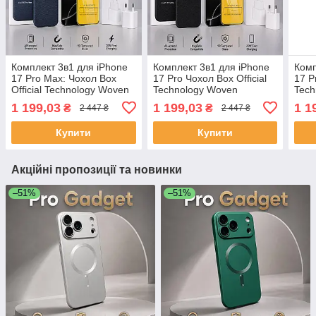
Комплект 3в1 для iPhone
Комплект 3в1 для iPhone
Комп
17 Pro Max: Чохол Box
17 Pro Чохол Box Official
17 P
Official Technology Woven
Technology Woven
Tech
MagSafe Синій/Blue +
MagSafe
MagS
1 199,03
1 199,03
1 1
₴
₴
2 447 ₴
2 447 ₴
Скло 9D + Блок живлення
Фіолетовий/Purple+ Скло
Ore+
20W Fast C
9D + Блок живлення 20W
живл
Купити
Купити
Fast C
Акційні пропозиції та новинки
–51%
–51%