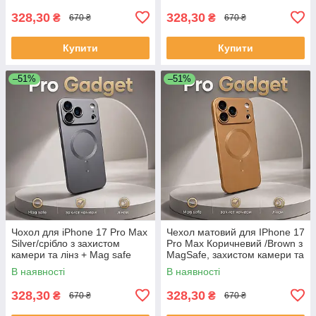
328,30
328,30
₴
₴
670 ₴
670 ₴
Купити
Купити
–51%
–51%
Чохол для iPhone 17 Pro Max
Чехол матовий для IPhone 17
Silver/срібло з захистом
Pro Max Коричневий /Brown з
камери та лінз + Mag safe
MagSafe, захистом камери та
лінз
В наявності
В наявності
328,30
328,30
₴
₴
670 ₴
670 ₴