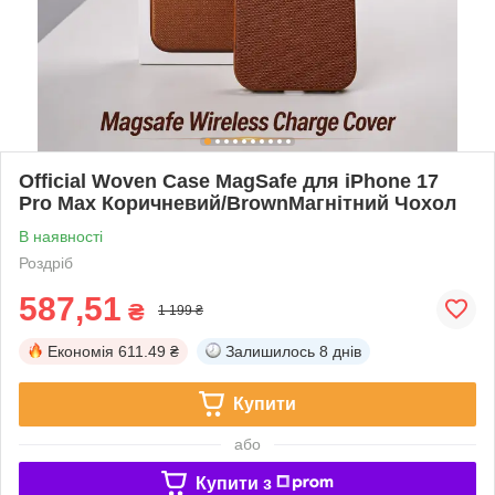
Official Woven Case MagSafe для iPhone 17
Pro Max Коричневий/BrownМагнітний Чохол
В наявності
Роздріб
587,51
₴
1 199 ₴
Економія
611.49 ₴
Залишилось
8 днів
Купити
або
Купити з