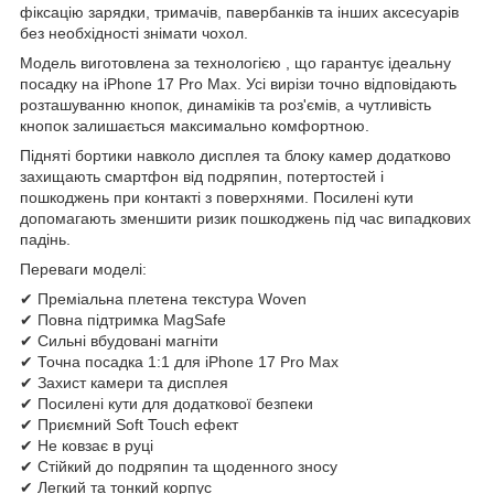
фіксацію зарядки, тримачів, павербанків та інших аксесуарів
без необхідності знімати чохол.
Модель виготовлена за технологією , що гарантує ідеальну
посадку на iPhone 17 Pro Max. Усі вирізи точно відповідають
розташуванню кнопок, динаміків та роз'ємів, а чутливість
кнопок залишається максимально комфортною.
Підняті бортики навколо дисплея та блоку камер додатково
захищають смартфон від подряпин, потертостей і
пошкоджень при контакті з поверхнями. Посилені кути
допомагають зменшити ризик пошкоджень під час випадкових
падінь.
Переваги моделі:
✔ Преміальна плетена текстура Woven
✔ Повна підтримка MagSafe
✔ Сильні вбудовані магніти
✔ Точна посадка 1:1 для iPhone 17 Pro Max
✔ Захист камери та дисплея
✔ Посилені кути для додаткової безпеки
✔ Приємний Soft Touch ефект
✔ Не ковзає в руці
✔ Стійкий до подряпин та щоденного зносу
✔ Легкий та тонкий корпус