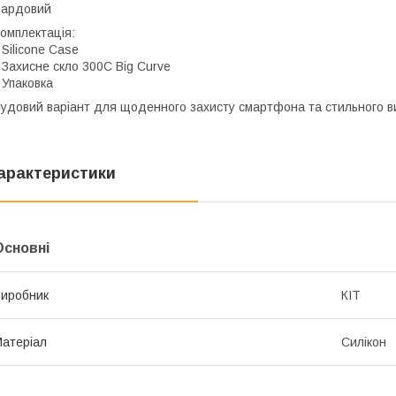
Бардовий
омплектація:
 Silicone Case
 Захисне скло 300C Big Curve
 Упаковка
удовий варіант для щоденного захисту смартфона та стильного в
арактеристики
Основні
иробник
КІТ
атеріал
Силікон