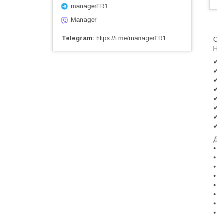
managerFR1
Manager
Telegram
https://t.me/managerFR1
С
Н
✔
✔
✔
✔
✔
✔
✔
✔
Д
•
•
•
•
•
•
•
•