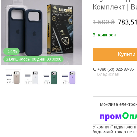
Комплект | В
783,51
1 599 ₴
В наявності
–51%
Купити
Залишилось
0
0
днів
0
0
0
0
0
0
+380 (50) 022-83-85
Владислав
У компанії підключені
будь-який товар не п