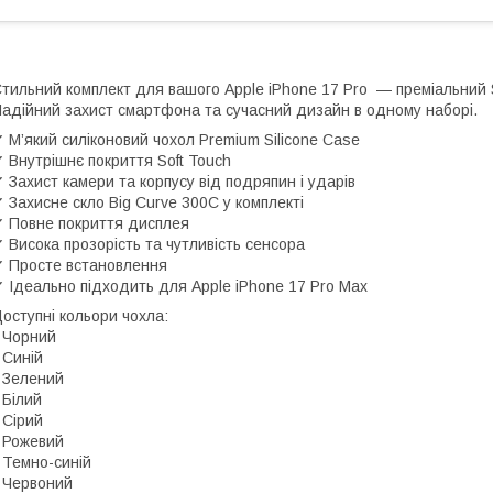
тильний комплект для вашого Apple iPhone 17 Pro — преміальний S
адійний захист смартфона та сучасний дизайн в одному наборі.
 М’який силіконовий чохол Premium Silicone Case
 Внутрішнє покриття Soft Touch
 Захист камери та корпусу від подряпин і ударів
 Захисне скло Big Curve 300C у комплекті
 Повне покриття дисплея
 Висока прозорість та чутливість сенсора
 Просте встановлення
 Ідеально підходить для Apple iPhone 17 Pro Max
оступні кольори чохла:
 Чорний
 Синій
 Зелений
 Білий
 Сірий
 Рожевий
 Темно-синій
 Червоний