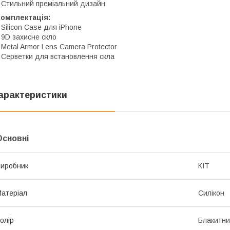
 Стильний преміальний дизайн
Комплектація:
 Silicon Case для iPhone
 9D захисне скло
 Metal Armor Lens Camera Protector
 Серветки для встановлення скла
арактеристики
Основні
иробник
КІТ
атеріал
Силікон
олір
Блакитн