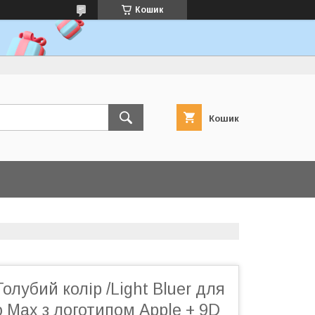
Кошик
Кошик
Голубий колір /Light Bluer для
o Max з логотипом Apple + 9D