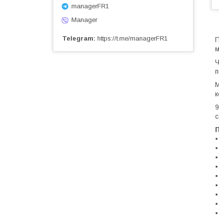
managerFR1
Manager
Telegram
https://t.me/managerFR1
П
м
Ч
п
M
к
9
с
•
•
•
•
•
•
•
•
•