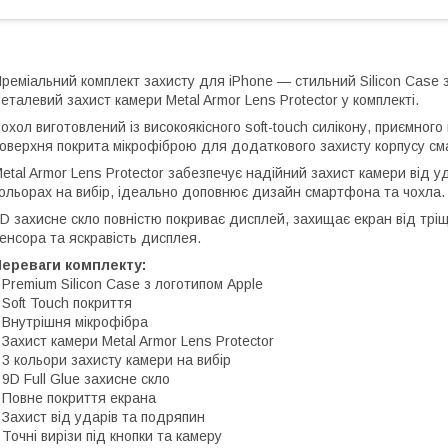
реміальний комплект захисту для iPhone — стильний Silicon Case з
еталевий захист камери Metal Armor Lens Protector у комплекті.
охол виготовлений із високоякісного soft-touch силікону, приємног
оверхня покрита мікрофіброю для додаткового захисту корпусу см
etal Armor Lens Protector забезпечує надійний захист камери від 
ольорах на вибір, ідеально доповнює дизайн смартфона та чохла.
D захисне скло повністю покриває дисплей, захищає екран від тріщ
енсора та яскравість дисплея.
Переваги комплекту:
 Premium Silicon Case з логотипом Apple
 Soft Touch покриття
 Внутрішня мікрофібра
 Захист камери Metal Armor Lens Protector
 3 кольори захисту камери на вибір
 9D Full Glue захисне скло
 Повне покриття екрана
 Захист від ударів та подряпин
 Точні вирізи під кнопки та камеру