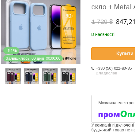
скло + Metal 
847,21
1 729 ₴
В наявності
–51%
Купити
Залишилось
0
0
днів
0
0
0
0
0
0
+380 (50) 022-83-85
Владислав
У компанії підключені
будь-який товар не п