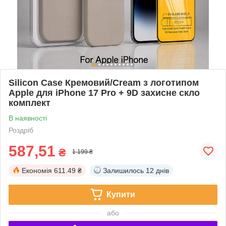
Silicon Case Кремовий/Cream з логотипом
Apple для iPhone 17 Pro + 9D захисне скло
комплект
В наявності
Роздріб
587,51
₴
1 199 ₴
Економія
611.49 ₴
Залишилось
12 днів
Купити
або