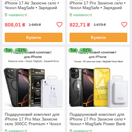
iPhone 17 Air Захисне скло •
iPhone 17 Pro Захисне скло •
Чохол MagSafe • Зарядний
Чохол MagSafe • Зарядний
блок
блок
В наявності
В наявності
808,01
822,71
₴
₴
1 649 ₴
1 679 ₴
Купити
Купити
Топ
–51%
Топ
–51%
Подарунковий комплект для
Подарунковий комплект для
iPhone 17 Pro Max Захисне
iPhone 17 Pro Захисне скло •
скло 300CC Premium • Чохол
Чохол • MagSafe Power Bank
MagSafe • Зарядний блок
В наявності
В наявності