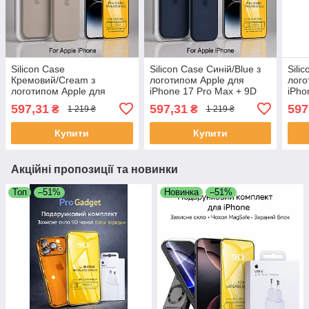
Silicon Case
Silicon Case Синій/Blue з
Sili
Кремовий/Cream з
логотипом Apple для
лого
логотипом Apple для
iPhone 17 Pro Max + 9D
iPho
iPhone 17 Pro Max + 9D
захисне скло комплект
захи
597,31
597,31
597
₴
₴
1 219 ₴
1 219 ₴
захисне скло комплект
Купити
Купити
Акційні пропозиції та новинки
Топ
–51%
Новинка
–51%