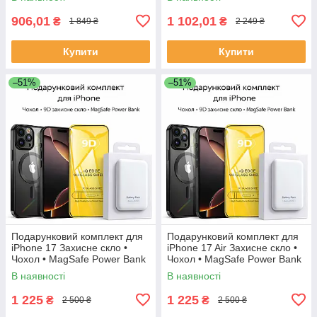
906,01
1 102,01
₴
₴
1 849 ₴
2 249 ₴
Купити
Купити
–51%
–51%
Подарунковий комплект для
Подарунковий комплект для
iPhone 17 Захисне скло •
iPhone 17 Air Захисне скло •
Чохол • MagSafe Power Bank
Чохол • MagSafe Power Bank
В наявності
В наявності
1 225
1 225
₴
₴
2 500 ₴
2 500 ₴