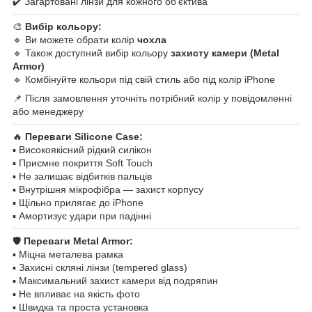
✔️ Загартовані лінзи для кожного об'єктива
🎨
Вибір кольору:
🔹 Ви можете обрати колір
чохла
🔹 Також доступний вибір кольору
захисту камери (Metal
Armor)
🔹 Комбінуйте кольори під свій стиль або під колір iPhone
📌 Після замовлення уточніть потрібний колір у повідомленні
або менеджеру
🔥
Переваги Silicone Case:
▪️ Високоякісний рідкий силікон
▪️ Приємне покриття Soft Touch
▪️ Не залишає відбитків пальців
▪️ Внутрішня мікрофібра — захист корпусу
▪️ Щільно прилягає до iPhone
▪️ Амортизує удари при падінні
🛡
Переваги Metal Armor:
▪️ Міцна металева рамка
▪️ Захисні скляні лінзи (tempered glass)
▪️ Максимальний захист камери від подряпин
▪️ Не впливає на якість фото
▪️ Швидка та проста установка