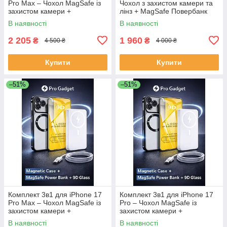
Pro Max – Чохол MagSafe із
Чохол з захистом камери та
захистом камери +
лінз + MagSafe Повербанк
Повербанк 50 000 mAh
30000 mAh (швидка зарядка)
В наявності
В наявності
(швидка зарядка) + Захисне
скло 9D
2 205
1 960
₴
₴
4 500 ₴
4 000 ₴
Купити
Купити
–51%
–51%
Комплект 3в1 для iPhone 17
Комплект 3в1 для iPhone 17
Pro Max – Чохол MagSafe із
Pro – Чохол MagSafe із
захистом камери +
захистом камери +
Повербанк 30000 mAh
Повербанк 30000 mAh
В наявності
В наявності
(швидка зарядка) + Захисне
(швидка зарядка) + Захисне