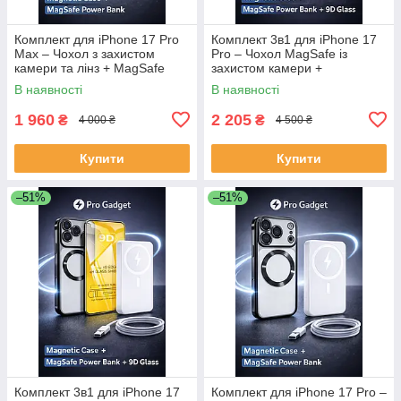
Комплект для iPhone 17 Pro
Комплект 3в1 для iPhone 17
Max – Чохол з захистом
Pro – Чохол MagSafe із
камери та лінз + MagSafe
захистом камери +
Повербанк 30000 mAh
Повербанк 50 000 mAh
В наявності
В наявності
(швидка зарядка)
(швидка зарядка) + Захисне
скло 9D
1 960
2 205
₴
₴
4 000 ₴
4 500 ₴
Купити
Купити
–51%
–51%
Комплект 3в1 для iPhone 17
Комплект для iPhone 17 Pro –