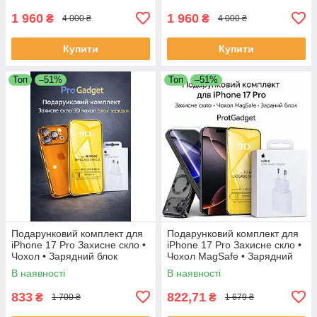
скло 9D
скло 9D
1 960
1 960
₴
₴
4 000 ₴
4 000 ₴
Купити
Купити
Топ
–51%
Топ
–51%
Подарунковий комплект для
Подарунковий комплект для
iPhone 17 Pro Захисне скло •
iPhone 17 Pro Захисне скло •
Чохол • Зарядний блок
Чохол MagSafe • Зарядний
блок
В наявності
В наявності
833
822,71
₴
₴
1 700 ₴
1 679 ₴