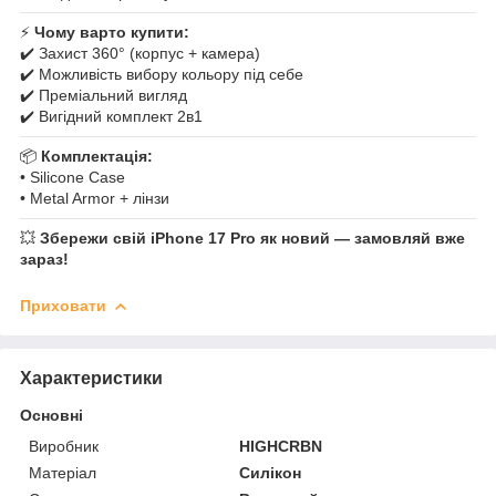
⚡
Чому варто купити:
✔️ Захист 360° (корпус + камера)
✔️ Можливість вибору кольору під себе
✔️ Преміальний вигляд
✔️ Вигідний комплект 2в1
📦
Комплектація:
• Silicone Case
• Metal Armor + лінзи
💥
Збережи свій iPhone 17 Pro як новий — замовляй вже
зараз!
Приховати
Характеристики
Основні
Виробник
HIGHCRBN
Матеріал
Силікон