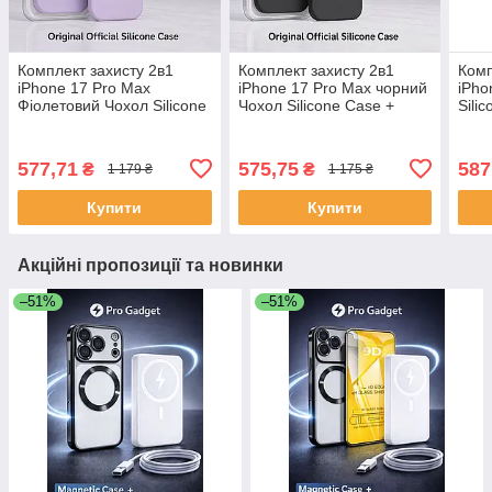
Комплект захисту 2в1
Комплект захисту 2в1
Комп
iPhone 17 Pro Max
iPhone 17 Pro Max чорний
iPho
Фіолетовий Чохол Silicone
Чохол Silicone Case +
Sili
Case + Metal Armor захист
Metal Armor захист камери
Armo
камери для з лінзами
для з лінзами
лінз
White
577,71
575,75
587
₴
₴
1 179 ₴
1 175 ₴
Купити
Купити
Акційні пропозиції та новинки
–51%
–51%