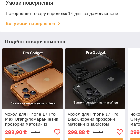
Умови повернення
Повернення товару впродовж 14 днів за домовленістю
Всі умови повернення
Подібні товари компанії
Чохол для iPhone 17 Pro
Чохол для iPhone 17 Pro
Чохо
Max Orаng/помаранчевий
Black/чорний прозорий
Grey
прозорий матовий із
матовий із захистом
мато
захистом камери та лінз
камери та лінз
каме
298,90
299,88
299
₴
₴
610 ₴
612 ₴
ударостійкий
ударостійкий
удар