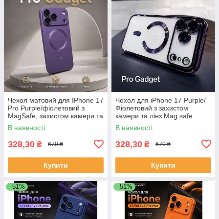
Чехол матовий для IPhone 17
Чохол для iPhone 17 Purple/
Pro Purple/фіолетовий з
Фіолетовий з захистом
MagSafe, захистом камери та
камери та лінз Mag safe
лінз
В наявності
В наявності
328,30
328,30
₴
₴
670 ₴
670 ₴
Купити
Купити
–51%
–51%