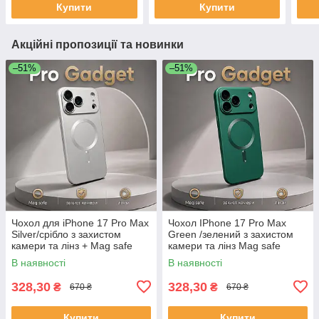
Купити
Купити
Акційні пропозиції та новинки
–51%
–51%
Чохол для iPhone 17 Pro Max
Чохол IPhone 17 Pro Max
Silver/срібло з захистом
Green /зелений з захистом
камери та лінз + Mag safe
камери та лінз Mag safe
В наявності
В наявності
328,30
328,30
₴
₴
670 ₴
670 ₴
Купити
Купити