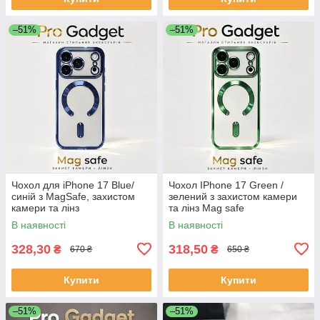
–51%
–51%
Чохол для iPhone 17 Blue/
Чохол IPhone 17 Green /
синій з MagSafe, захистом
зелений з захистом камери
камери та лінз
та лінз Mag safe
В наявності
В наявності
328,30
318,50
₴
₴
670 ₴
650 ₴
Купити
Купити
–51%
–51%