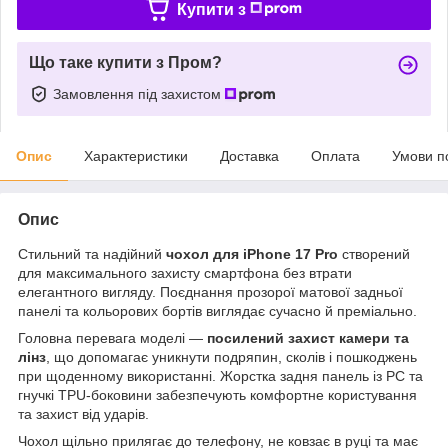
Купити з
Що таке купити з Пром?
Замовлення під захистом
Опис
Характеристики
Доставка
Оплата
Умови п
Опис
Стильний та надійний
чохол для iPhone 17 Pro
створений
для максимального захисту смартфона без втрати
елегантного вигляду. Поєднання прозорої матової задньої
панелі та кольорових бортів виглядає сучасно й преміально.
Головна перевага моделі —
посилений захист камери та
лінз
, що допомагає уникнути подряпин, сколів і пошкоджень
при щоденному використанні. Жорстка задня панель із PC та
гнучкі TPU-боковини забезпечують комфортне користування
та захист від ударів.
Чохол щільно прилягає до телефону, не ковзає в руці та має