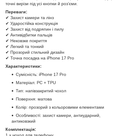
точні вирізи під усі кнопки й роз’єми.
Переваги:
✔ Захист камери та лінз
✔ Ударостійка конструкція
✔ Захист від подряпин і пилу
✔ Антивідбитки пальців
✔ Нековзке покриття
✔ Легкий та тонкий
✔ Прозорий стильний дизайн
✔ Точна посадка на iPhone 17 Pro
Характеристики:
Сумісність: iPhone 17 Pro
Матеріал: PC + TPU
Тип: напівзакритий чохол
Поверхня: матова
Колір: прозорий з кольоровими елементами
Особливості: захист камери, антиударний,
антиковзкий
Комплектація:
1 х чохол для телефону