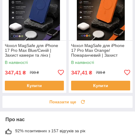
Чохол MagSafe для iPhone
Чохол MagSafe для iPhone
17 Pro Max Blue/Синій |
17 Pro Max Orange/
Захист камери та лінз |
Помаранчевий | Захист
Протиударний Premium Case
камери та лінз |
В наявності
В наявності
Протиударний Premium Case
347,41
347,41
₴
₴
709 ₴
709 ₴
Купити
Купити
Показати ще
Про нас
92% позитивних з 157 відгуків за рік