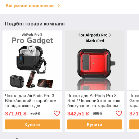
Всі умови повернення
Подібні товари компанії
Чохол для AirPods Pro 3
Чохол для AirPods Pro 3
Чохо
Black/чорний з карабіном
Red / Червоний з кнопкою
Gree
та підставкою для
блокування та карабіном |
кара
телефону | Протиударний
Протиударний кейс із
для 
371,91
342,51
371
₴
₴
759 ₴
699 ₴
кейс AirPods Pro 3
замком
Прот
AirP
Купити
Купити