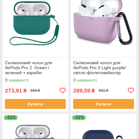
Силіконовий чохол для
Силіконовий чохол для
AirPods Pro 2 Green /
AirPods Pro 3 Light purple/
зелений + карабін
світло-фіолетовийколір
В наявності
В наявності
273,91
289,59
₴
₴
559 ₴
591 ₴
Купити
Купити
–51%
–51%