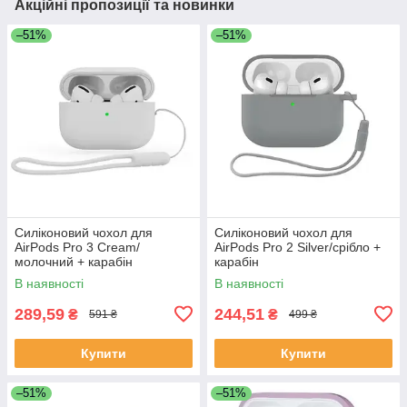
Акційні пропозиції та новинки
–51%
–51%
Силіконовий чохол для
Силіконовий чохол для
AirPods Pro 3 Cream/
AirPods Pro 2 Silver/срібло +
молочний + карабін
карабін
В наявності
В наявності
289,59
244,51
₴
₴
591 ₴
499 ₴
Купити
Купити
–51%
–51%