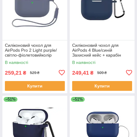
Силіконовий чохол для
Силіконовий чохол для
AirPods Pro 2 Light purple/
AirPods 4 Blue/синій
світло-фіолетовийколір
Захисний кейс + карабін
В наявності
В наявності
259,21
249,41
₴
₴
529 ₴
509 ₴
Купити
Купити
–51%
–51%