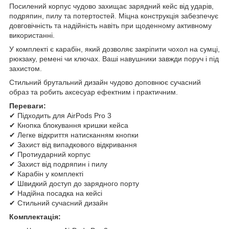
Посилений корпус чудово захищає зарядний кейс від ударів,
подряпин, пилу та потертостей. Міцна конструкція забезпечує
довговічність та надійність навіть при щоденному активному
використанні.
У комплекті є карабін, який дозволяє закріпити чохол на сумці,
рюкзаку, ремені чи ключах. Ваші навушники завжди поруч і під
захистом.
Стильний брутальний дизайн чудово доповнює сучасний
образ та робить аксесуар ефектним і практичним.
Переваги:
✔ Підходить для AirPods Pro 3
✔ Кнопка блокування кришки кейса
✔ Легке відкриття натисканням кнопки
✔ Захист від випадкового відкривання
✔ Протиударний корпус
✔ Захист від подряпин і пилу
✔ Карабін у комплекті
✔ Швидкий доступ до зарядного порту
✔ Надійна посадка на кейсі
✔ Стильний сучасний дизайн
Комплектація: