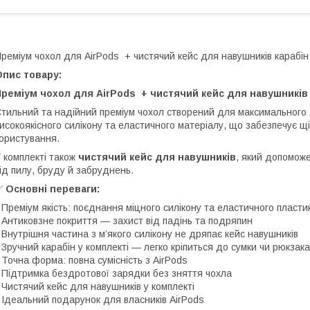
реміум чохол для AirPods + чистячий кейс для навушників карабі
Опис товару:
Преміум чохол для AirPods + чистячий кейс для навушників
тильний та надійний преміум чохол створений для максимального з
исокоякісного силікону та еластичного матеріалу, що забезпечує щ
ористування.
 комплекті також
чистячий кейс для навушників
, який допомож
ід пилу, бруду й забруднень.
✅
Основні переваги:
 Преміум якість: поєднання міцного силікону та еластичного пласти
 Антиковзне покриття — захист від падінь та подряпин
 Внутрішня частина з м’якого силікону не дряпає кейс навушників
 Зручний карабін у комплекті — легко кріпиться до сумки чи рюкзака
 Точна форма: повна сумісність з AirPods
 Підтримка бездротової зарядки без зняття чохла
 Чистячий кейс для навушників у комплекті
 Ідеальний подарунок для власників AirPods