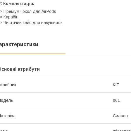
📦
Комплектація:
× Преміум чохол для AirPods
× Карабін
× Чистячий кейс для навушників
арактеристики
Основні атрибути
иробник
КІТ
Модель
001
атеріал
Силікон