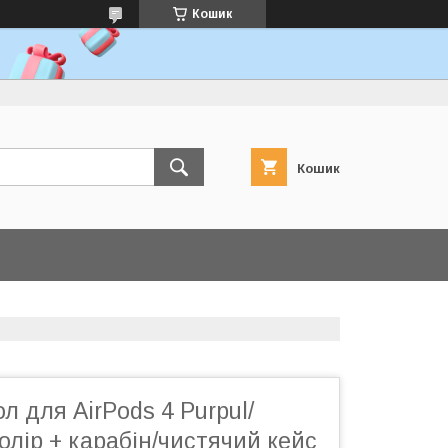
Кошик
Кошик
л для AirPods 4 Purpul/
олір + карабін/чистячий кейс