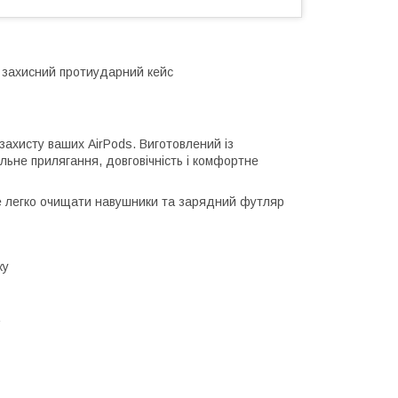
н захисний протиударний кейс
ахисту ваших AirPods. Виготовлений із
ільне прилягання, довговічність і комфортне
е легко очищати навушники та зарядний футляр
ку