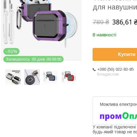
для навушни
386,61 
789 ₴
В наявності
–51%
Купити
Залишилось
0
0
днів
0
0
0
0
0
0
+380 (50) 022-83-85
Владислав
У компанії підключені
будь-який товар не п