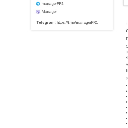
managerFR1
Manager
Telegram
https://t.me/managerFR1
П
С
в
к
У
в
•
•
•
•
•
•
•
•