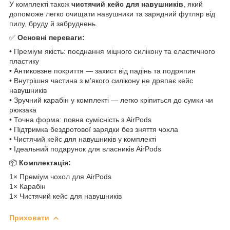
У комплекті також
чистячий кейс для навушників
, який
допоможе легко очищати навушники та зарядний футляр від
пилу, бруду й забруднень.
✅
Основні переваги:
• Преміум якість: поєднання міцного силікону та еластичного
пластику
• Антиковзне покриття — захист від падінь та подряпин
• Внутрішня частина з м’якого силікону не дряпає кейс
навушників
• Зручний карабін у комплекті — легко кріпиться до сумки чи
рюкзака
• Точна форма: повна сумісність з AirPods
• Підтримка бездротової зарядки без зняття чохла
• Чистячий кейс для навушників у комплекті
• Ідеальний подарунок для власників AirPods
📦
Комплектація:
1× Преміум чохол для AirPods
1× Карабін
1× Чистячий кейс для навушників
Приховати