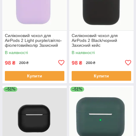
Силіконовий чохол для
Силіконовий чохол для
AirPods 2 Light purple/світло-
AirPods 2 Black/чорний
фіолетовийколір Захисний
Захисний кейс
кейс
В наявності
В наявності
98
98
₴
₴
200 ₴
200 ₴
Купити
Купити
–51%
–51%