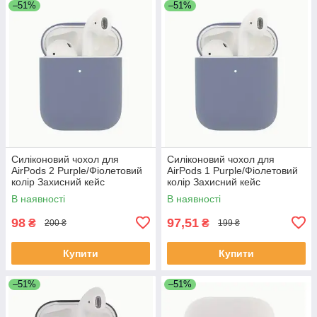
–51%
–51%
Силіконовий чохол для
Силіконовий чохол для
AirPods 2 Purple/Фіолетовий
AirPods 1 Purple/Фіолетовий
колір Захисний кейс
колір Захисний кейс
В наявності
В наявності
98
97,51
₴
₴
200 ₴
199 ₴
Купити
Купити
–51%
–51%