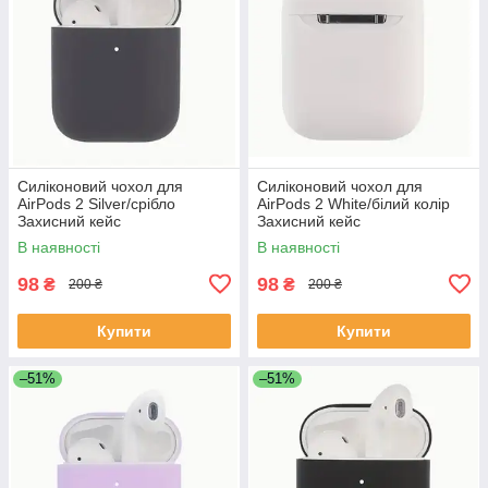
Силіконовий чохол для
Силіконовий чохол для
AirPods 2 Silver/срібло
AirPods 2 White/білий колір
Захисний кейс
Захисний кейс
В наявності
В наявності
98
98
₴
₴
200 ₴
200 ₴
Купити
Купити
–51%
–51%