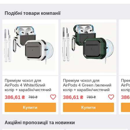
Подібні товари компанії
Преміум чохол для
Преміум чохол для
Прем
AirPods 4 White/білий
AirPods 4 Green /зелений
AirP
колір + карабін/чистячий
колір + карабін/чистячий
колі
кейс для навушників
кейс для навушників
кейс
386,61
386,61
386
₴
₴
789 ₴
789 ₴
Купити
Купити
Акційні пропозиції та новинки