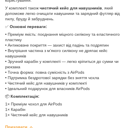
користування.
У комплекті також
чистячий кейс для навушників
, який
допоможе легко очищати навушники та зарядний футляр від
пилу, бруду й забруднень.
✅
Основні переваги:
• Преміум якість: поєднання міцного силікону та еластичного
пластику
• Антиковзне покриття — захист від падінь та подряпин
• Внутрішня частина з м’якого силікону не дряпає кейс
навушників
• Зручний карабін у комплекті — легко кріпиться до сумки чи
рюкзака
• Точна форма: повна сумісність з AirPods
• Підтримка бездротової зарядки без зняття чохла
• Чистячий кейс для навушників у комплекті
• Ідеальний подарунок для власників AirPods
📦
Комплектація:
1× Преміум чохол для AirPods
1× Карабін
1× Чистячий кейс для навушників
Приховати