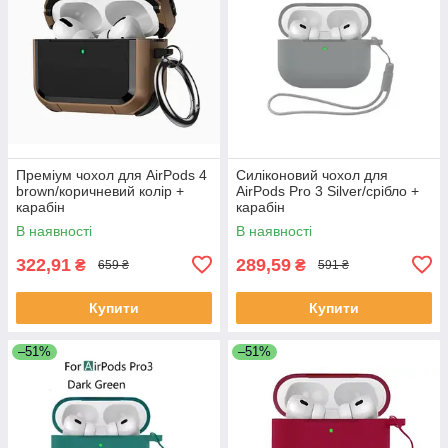
Преміум чохол для AirPods 4
Силіконовий чохол для
brown/коричневий колір +
AirPods Pro 3 Silver/срібло +
карабін
карабін
В наявності
В наявності
322,91
289,59
₴
₴
659 ₴
591 ₴
Купити
Купити
–51%
–51%