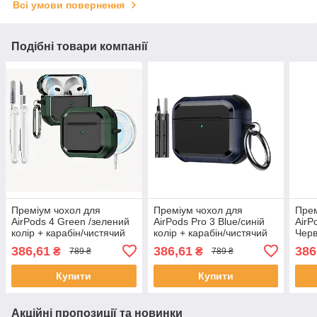
Всі умови повернення
Подібні товари компанії
Преміум чохол для
Преміум чохол для
Прем
AirPods 4 Green /зелений
AirPods Pro 3 Blue/синій
AirP
колір + карабін/чистячий
колір + карабін/чистячий
Черв
кейс для навушників
кейс для навушників
чист
386,61
386,61
386
₴
₴
789 ₴
789 ₴
наву
Купити
Купити
Акційні пропозиції та новинки