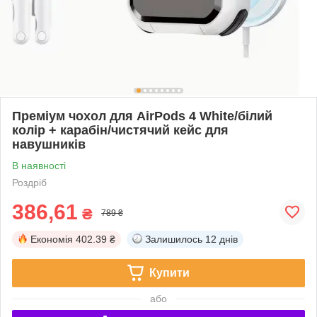
Преміум чохол для AirPods 4 White/білий
колір + карабін/чистячий кейс для
навушників
В наявності
Роздріб
386,61
₴
789 ₴
Економія
402.39 ₴
Залишилось
12 днів
Купити
або