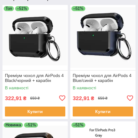
Топ
–51%
–51%
Преміум чохол для AirPods 4
Преміум чохол для AirPods 4
Black/чорний + карабін
Blue/синій + карабін
В наявності
В наявності
322,91
322,91
₴
₴
659 ₴
659 ₴
Купити
Купити
Новинка
–51%
–51%