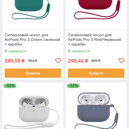
Силіконовий чохол для
Силіконовий чохол для
AirPods Pro 3 Green /зелений
AirPods Pro 3 Red/Червоний
+ карабін
+ карабін
В наявності
В наявності
289,59
298,41
₴
₴
591 ₴
609 ₴
Купити
Купити
–51%
–51%