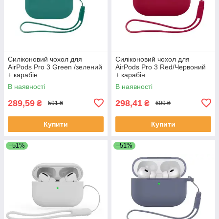
Силіконовий чохол для
Силіконовий чохол для
AirPods Pro 3 Green /зелений
AirPods Pro 3 Red/Червоний
+ карабін
+ карабін
В наявності
В наявності
289,59
298,41
₴
₴
591 ₴
609 ₴
Купити
Купити
–51%
–51%