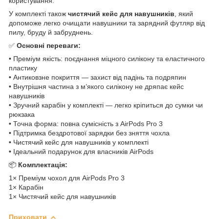
користування.
У комплекті також
чистячий кейс для навушників
, який
допоможе легко очищати навушники та зарядний футляр від
пилу, бруду й забруднень.
✅
Основні переваги:
• Преміум якість: поєднання міцного силікону та еластичного
пластику
• Антиковзне покриття — захист від падінь та подряпин
• Внутрішня частина з м’якого силікону не дряпає кейс
навушників
• Зручний карабін у комплекті — легко кріпиться до сумки чи
рюкзака
• Точна форма: повна сумісність з AirPods Pro 3
• Підтримка бездротової зарядки без зняття чохла
• Чистячий кейс для навушників у комплекті
• Ідеальний подарунок для власників AirPods
📦
Комплектація:
1× Преміум чохол для AirPods Pro 3
1× Карабін
1× Чистячий кейс для навушників
Приховати