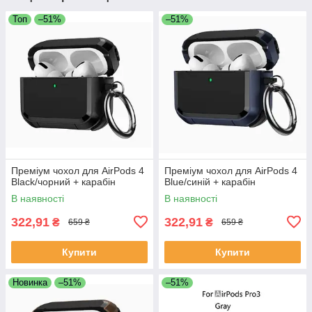
Топ
–51%
–51%
Преміум чохол для AirPods 4
Преміум чохол для AirPods 4
Black/чорний + карабін
Blue/синій + карабін
В наявності
В наявності
322,91
322,91
₴
₴
659 ₴
659 ₴
Купити
Купити
Новинка
–51%
–51%