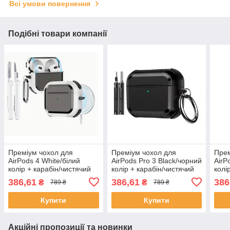
Всі умови повернення
Подібні товари компанії
Преміум чохол для
Преміум чохол для
Прем
AirPods 4 White/білий
AirPods Pro 3 Black/чорний
AirP
колір + карабін/чистячий
колір + карабін/чистячий
колі
кейс для навушників
кейс для навушників
кейс
386,61
386,61
386
₴
₴
789 ₴
789 ₴
Купити
Купити
Акційні пропозиції та новинки