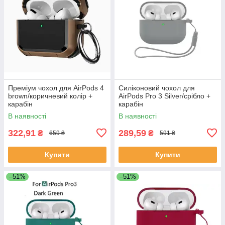
Преміум чохол для AirPods 4
Силіконовий чохол для
brown/коричневий колір +
AirPods Pro 3 Silver/срібло +
карабін
карабін
В наявності
В наявності
322,91
289,59
₴
₴
659 ₴
591 ₴
Купити
Купити
–51%
–51%