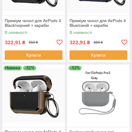
Преміум чохол для AirPods 4
Преміум чохол для AirPods 4
Black/чорний + карабін
Blue/синій + карабін
В наявності
В наявності
322,91
322,91
₴
₴
659 ₴
659 ₴
Купити
Купити
Новинка
–51%
–51%
Преміум чохол для AirPods 4
Силіконовий чохол для