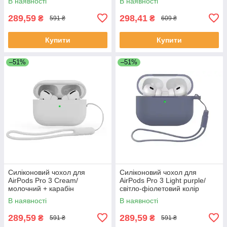
В наявності
В наявності
289,59
298,41
₴
₴
591 ₴
609 ₴
Купити
Купити
–51%
–51%
Силіконовий чохол для
Силіконовий чохол для
AirPods Pro 3 Cream/
AirPods Pro 3 Light purple/
молочний + карабін
світло-фіолетовий колір
В наявності
В наявності
289,59
289,59
₴
₴
591 ₴
591 ₴