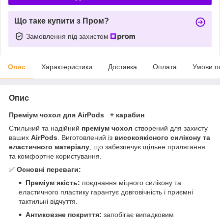
Що таке купити з Пром?
Замовлення під захистом
Опис
Характеристики
Доставка
Оплата
Умови п
Опис
Преміум чохол для AirPods + карабин
Стильний та надійний
преміум чохол
створений для захисту
ваших
AirPods
. Виготовлений із
високоякісного силікону та
еластичного матеріалу
, що забезпечує щільне прилягання
та комфортне користування.
✅
Основні переваги:
Преміум якість:
поєднання міцного силікону та
еластичного пластику гарантує довговічність і приємні
тактильні відчуття.
Антиковзне покриття:
запобігає випадковим