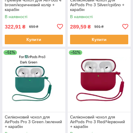
brown/коричневий колір +
AirPods Pro 3 Silver/срібло +
карабін
карабін
В наявності
В наявності
322,91
289,59
₴
₴
659 ₴
591 ₴
Купити
Купити
–51%
–51%
Силіконовий чохол для
Силіконовий чохол для
AirPods Pro 3 Green /зелений
AirPods Pro 3 Red/Червоний
+ карабін
+ карабін