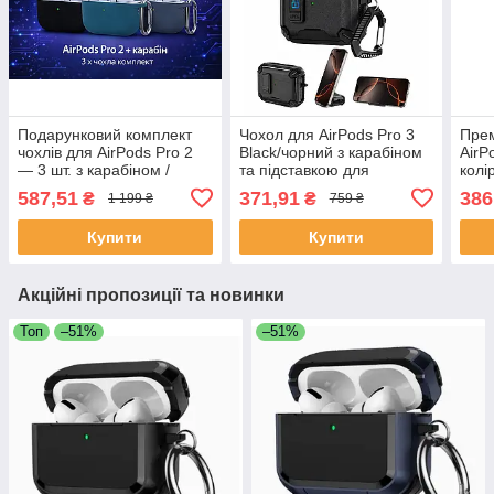
Подарунковий комплект
Чохол для AirPods Pro 3
Прем
чохлів для AirPods Pro 2
Black/чорний з карабіном
AirP
— 3 шт. з карабіном /
та підставкою для
колі
ProGadget Case Set
телефону | Протиударний
кейс
587,51
371,91
386
₴
₴
1 199 ₴
759 ₴
кейс AirPods Pro 3
Купити
Купити
Акційні пропозиції та новинки
Топ
–51%
–51%