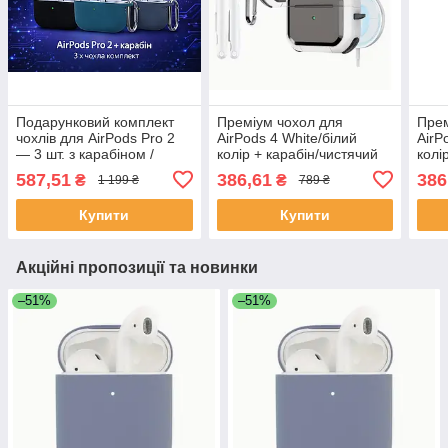
Подарунковий комплект
Преміум чохол для
Прем
чохлів для AirPods Pro 2
AirPods 4 White/білий
AirP
— 3 шт. з карабіном /
колір + карабін/чистячий
колі
ProGadget Case Set
кейс для навушників
кейс
587,51
386,61
386
₴
₴
1 199 ₴
789 ₴
Купити
Купити
Акційні пропозиції та новинки
–51%
–51%