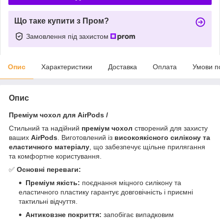
Що таке купити з Пром?
Замовлення під захистом
Опис
Характеристики
Доставка
Оплата
Умови п
Опис
Преміум чохол для AirPods /
Стильний та надійний
преміум чохол
створений для захисту
ваших
AirPods
. Виготовлений із
високоякісного силікону та
еластичного матеріалу
, що забезпечує щільне прилягання
та комфортне користування.
✅
Основні переваги:
Преміум якість:
поєднання міцного силікону та
еластичного пластику гарантує довговічність і приємні
тактильні відчуття.
Антиковзне покриття:
запобігає випадковим