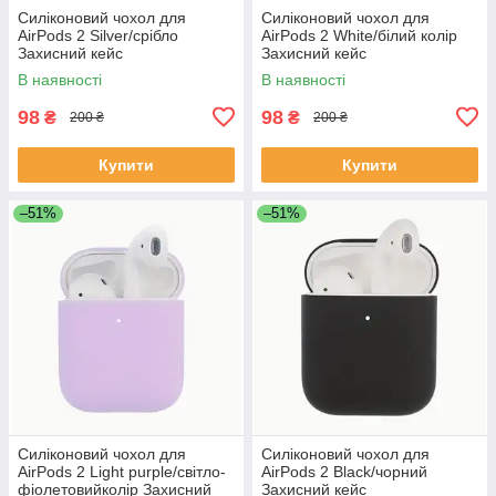
Силіконовий чохол для
Силіконовий чохол для
AirPods 2 Silver/срібло
AirPods 2 White/білий колір
Захисний кейс
Захисний кейс
В наявності
В наявності
98
98
₴
₴
200 ₴
200 ₴
Купити
Купити
–51%
–51%
Силіконовий чохол для
Силіконовий чохол для
AirPods 2 Light purple/світло-
AirPods 2 Black/чорний
фіолетовийколір Захисний
Захисний кейс