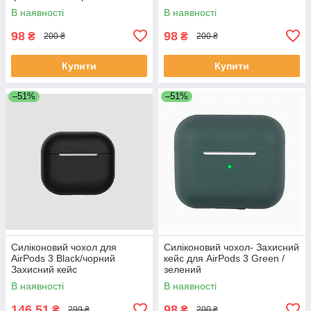
кейс
В наявності
В наявності
98
98
₴
₴
200 ₴
200 ₴
Купити
Купити
–51%
–51%
Силіконовий чохол для
Силіконовий чохол- Захисний
AirPods 3 Black/чорний
кейс для AirPods 3 Green /
Захисний кейс
зелений
В наявності
В наявності
146,51
98
₴
₴
299 ₴
200 ₴