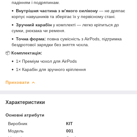
падінням і подряпинам.
Внутрішня частина з м’якого силікону
— не дряпає
корпус навушників та зберігає їх у первісному стані.
Зручний карабін
у комплекті — легко кріпиться до
сумки, рюкзака чи ременя.
Точна форма:
повна сумісність з AirPods, підтримка
бездротової зарядки без зняття чохла.
📦
Комплектація:
1× Преміум чохол для AirPods
1× Карабін для зручного кріплення
Приховати
Характеристики
Основні атрибути
Виробник
КІТ
Модель
001