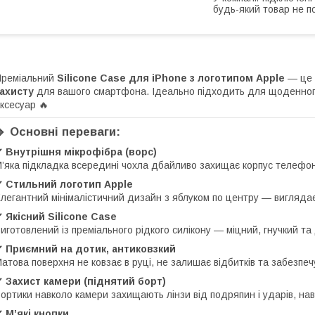
будь-який товар не п
Преміальний
Silicone Case для iPhone з логотипом Apple
— це 
ахисту
для вашого смартфона. Ідеально підходить для щоденного
ксесуар 🔥
🔹 Основні переваги:
 Внутрішня мікрофібра (ворс)
’яка підкладка всередині чохла дбайливо захищає корпус телефон
✔ Стильний логотип Apple
легантний мінімалістичний дизайн з яблуком по центру — виглядає
 Якісний Silicone Case
иготовлений із преміального рідкого силікону — міцний, гнучкий та
✔ Приємний на дотик, антиковзкий
атова поверхня не ковзає в руці, не залишає відбитків та забезпеч
 Захист камери (піднятий борт)
ортики навколо камери захищають лінзи від подряпин і ударів, нав
 М’які кнопки