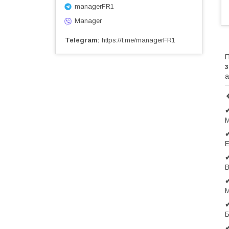
managerFR1
Manager
Telegram
https://t.me/managerFR1
з
а
✔
М
Е
✔
В
М
✔
Б
✔