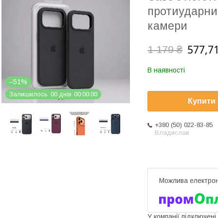
протиударний
камери
577,71
1 179 ₴
В наявності
–51%
Залишилось
0
0
днів
0
0
0
0
0
0
Купити
+380 (50) 022-83-85
Владислав
У компанії підключені