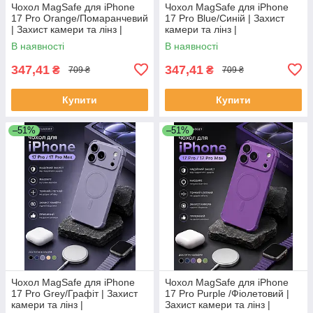
Чохол MagSafe для iPhone
Чохол MagSafe для iPhone
17 Pro Orange/Помаранчевий
17 Pro Blue/Синій | Захист
| Захист камери та лінз |
камери та лінз |
Протиударний Premium Case
Протиударний Premium Case
В наявності
В наявності
347,41
347,41
₴
₴
709 ₴
709 ₴
Купити
Купити
–51%
–51%
Чохол MagSafe для iPhone
Чохол MagSafe для iPhone
17 Pro Grey/Графіт | Захист
17 Pro Purple /Фіолетовий |
камери та лінз |
Захист камери та лінз |