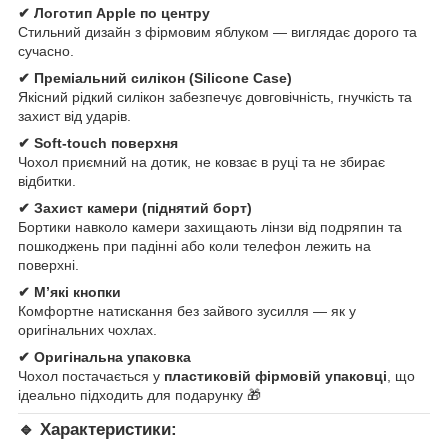
✔ Логотип Apple по центру
Стильний дизайн з фірмовим яблуком — виглядає дорого та
сучасно.
✔ Преміальний силікон (Silicone Case)
Якісний рідкий силікон забезпечує довговічність, гнучкість та
захист від ударів.
✔ Soft-touch поверхня
Чохол приємний на дотик, не ковзає в руці та не збирає
відбитки.
✔ Захист камери (піднятий борт)
Бортики навколо камери захищають лінзи від подряпин та
пошкоджень при падінні або коли телефон лежить на
поверхні.
✔ М’які кнопки
Комфортне натискання без зайвого зусилля — як у
оригінальних чохлах.
✔ Оригінальна упаковка
Чохол постачається у
пластиковій фірмовій упаковці
, що
ідеально підходить для подарунку 🎁
🔹 Характеристики: