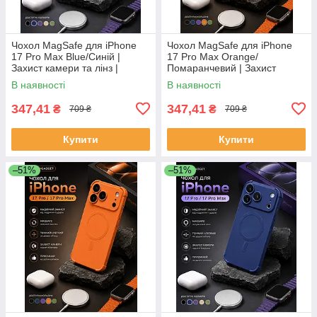
Чохол MagSafe для iPhone
Чохол MagSafe для iPhone
17 Pro Max Blue/Синій |
17 Pro Max Orange/
Захист камери та лінз |
Помаранчевий | Захист
Протиударний Premium Case
камери та лінз |
В наявності
В наявності
Протиударний Premium Case
347,41
347,41
₴
₴
709 ₴
709 ₴
Купити
Купити
–51%
–51%