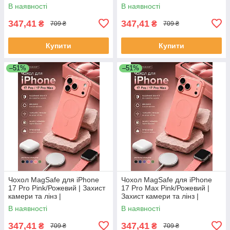
Протиударний Premium Case
Протиударний Premium Case
В наявності
В наявності
347,41
347,41
₴
₴
709 ₴
709 ₴
Купити
Купити
–51%
–51%
Чохол MagSafe для iPhone
Чохол MagSafe для iPhone
17 Pro Pink/Рожевий | Захист
17 Pro Max Pink/Рожевий |
камери та лінз |
Захист камери та лінз |
Протиударний Premium Case
Протиударний Premium Case
В наявності
В наявності
347,41
347,41
₴
₴
709 ₴
709 ₴