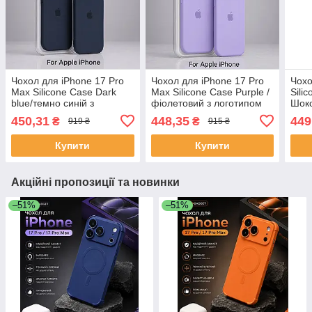
Чохол для iPhone 17 Pro
Чохол для iPhone 17 Pro
Чохо
Max Silicone Case Dark
Max Silicone Case Purple /
Sili
blue/темно синій з
фіолетовий з логотипом
Шоко
логотипом Apple — , soft-
Apple soft-touch, у
Appl
450,31
448,35
449
₴
₴
919 ₴
915 ₴
touch, у оригінальній
оригінальній упаковці
soft
упаковці
упак
Купити
Купити
Акційні пропозиції та новинки
–51%
–51%