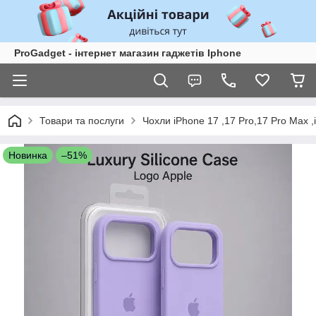
ProGadget - iнтернет магазин гаджетів Iphone
Товари та послуги
Чохли iPhone 17 ,17 Pro,17 Pro Max ,
Новинка
–51%