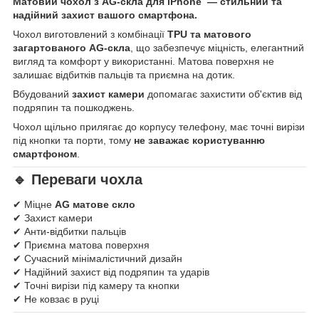
Матовий чохол з AG-скла для iPhone — стильний та
надійний захист вашого смартфона.
Чохол виготовлений з комбінації
TPU та матового
загартованого AG-скла
, що забезпечує міцність, елегантний
вигляд та комфорт у використанні. Матова поверхня не
залишає відбитків пальців та приємна на дотик.
Вбудований
захист камери
допомагає захистити об'єктив від
подряпин та пошкоджень.
Чохол щільно прилягає до корпусу телефону, має точні вирізи
під кнопки та порти, тому
не заважає користуванню
смартфоном
.
🔹 Переваги чохла
✔ Міцне
AG матове скло
✔ Захист камери
✔ Анти-відбитки пальців
✔ Приємна матова поверхня
✔ Сучасний мінімалістичний дизайн
✔ Надійний захист від подряпин та ударів
✔ Точні вирізи під камеру та кнопки
✔ Не ковзає в руці