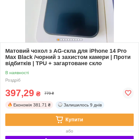
Матовий чохол з AG-скла для iPhone 14 Pro
Max Black /чорний з захистом камери | Проти
відбитків | TPU + загартоване скло
В наявності
Роздріб
397,29
₴
779 ₴
Економія
381.71 ₴
Залишилось
9 днів
Купити
або