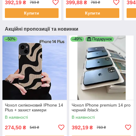
392,19
399,88
394
₴
₴
769 ₴
769 ₴
TPU + загартоване скло
загартоване скло
зага
Купити
Купити
Акційні пропозиції та новинки
–50%
–49%
Подарунок
Чохол силіконовий IPhone 14
Чохол IPhone premium 14 pro
Plus + захист камери
чорний /black
В наявності
В наявності
274,50
392,19
₴
₴
549 ₴
769 ₴