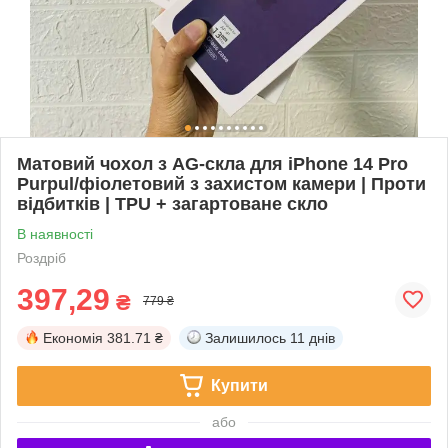
Матовий чохол з AG-скла для iPhone 14 Pro
Purpul/фіолетовий з захистом камери | Проти
відбитків | TPU + загартоване скло
В наявності
Роздріб
397,29
₴
779 ₴
Економія
381.71 ₴
Залишилось
11 днів
Купити
або