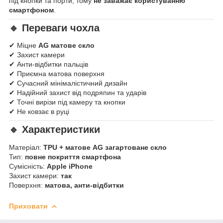
під кнопки та порти, тому
не заважає користуванню
смартфоном
.
🔹 Переваги чохла
✔ Міцне
AG матове скло
✔ Захист камери
✔ Анти-відбитки пальців
✔ Приємна матова поверхня
✔ Сучасний мінімалістичний дизайн
✔ Надійний захист від подряпин та ударів
✔ Точні вирізи під камеру та кнопки
✔ Не ковзає в руці
🔹 Характеристики
Матеріал:
TPU + матове AG загартоване скло
Тип:
повне покриття смартфона
Сумісність:
Apple iPhone
Захист камери:
так
Поверхня:
матова, анти-відбитки
Приховати