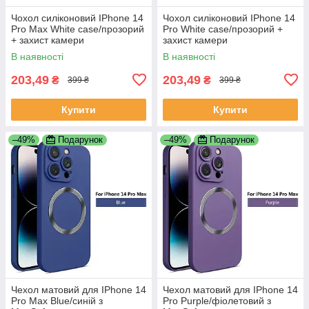
Чохол силіконовий IPhone 14
Чохол силіконовий IPhone 14
Pro Max White case/прозорий
Pro White case/прозорий +
+ захист камери
захист камери
В наявності
В наявності
203,49
203,49
₴
₴
399 ₴
399 ₴
Купити
Купити
–49%
Подарунок
–49%
Подарунок
Чехол матовий для IPhone 14
Чехол матовий для IPhone 14
Pro Max Blue/синій з
Pro Purple/фіолетовий з