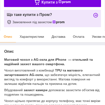
Купити з
Що таке купити з Пром?
Замовлення під захистом
Опис
Характеристики
Доставка
Оплата
Умови п
Опис
Матовий чохол з AG-скла для iPhone — стильний та
надійний захист вашого смартфона.
Чохол виготовлений з комбінації
TPU та матового
загартованого AG-скла
, що забезпечує міцність, елегантний
вигляд та комфорт у використанні. Матова поверхня не
залишає відбитків пальців та приємна на дотик.
Вбудований
захист камери
допомагає захистити об'єктив від
подряпин та пошкоджень.
Чохол щільно прилягає до корпусу телефону, має точні вирізи