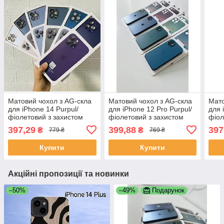
Матовий чохол з AG-скла
Матовий чохол з AG-скла
Мато
для iPhone 14 Purpul/
для iPhone 12 Pro Purpul/
для 
фіолетовий з захистом
фіолетовий з захистом
фіол
камери | Проти відбитків |
камери | Проти відбитків |
каме
397,29
399,88
397
₴
₴
779 ₴
769 ₴
TPU + загартоване скло
TPU + загартоване скло
TPU 
Купити
Купити
Акційні пропозиції та новинки
–50%
–49%
Подарунок