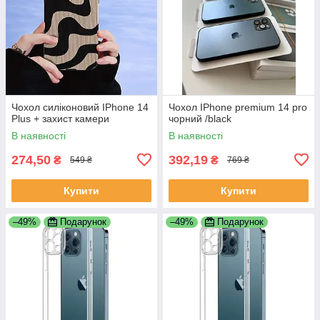
Чохол силіконовий IPhone 14
Чохол IPhone premium 14 pro
Plus + захист камери
чорний /black
В наявності
В наявності
274,50
392,19
₴
₴
549 ₴
769 ₴
Купити
Купити
–49%
Подарунок
–49%
Подарунок