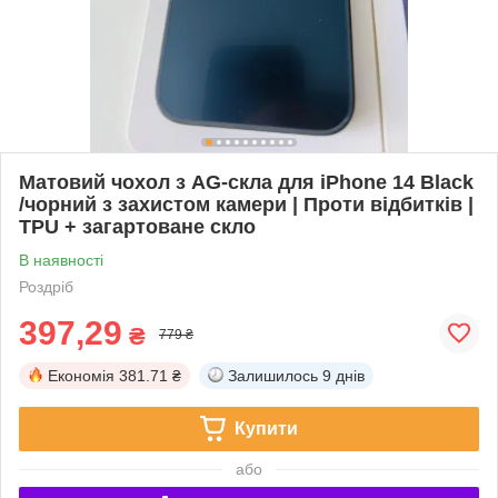
Матовий чохол з AG-скла для iPhone 14 Black
/чорний з захистом камери | Проти відбитків |
TPU + загартоване скло
В наявності
Роздріб
397,29
₴
779 ₴
Економія
381.71 ₴
Залишилось
9 днів
Купити
або