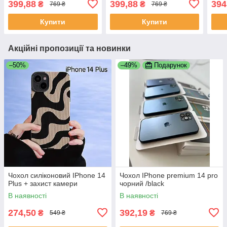
399,88
399,88
394
₴
₴
769 ₴
769 ₴
загартоване скло
загартоване скло
зага
Купити
Купити
Акційні пропозиції та новинки
–50%
–49%
Подарунок
Чохол силіконовий IPhone 14
Чохол IPhone premium 14 pro
Plus + захист камери
чорний /black
В наявності
В наявності
274,50
392,19
₴
₴
549 ₴
769 ₴