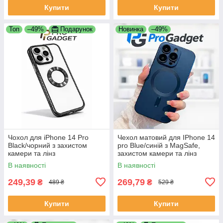
Купити
Купити
Топ
–49%
Подарунок
Новинка
–49%
Чохол для iPhone 14 Pro
Чехол матовий для IPhone 14
Black/чорний з захистом
pro Blue/синій з MagSafe,
камери та лінз
захистом камери та лінз
В наявності
В наявності
249,39
269,79
₴
₴
489 ₴
529 ₴
Купити
Купити