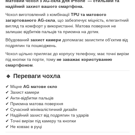
Матовий чохол з AG-скла для iPhone — стильний та
надійний захист вашого смартфона.
Чохол виготовлений з комбінації
TPU та матового
загартованого AG-скла
, що забезпечує міцність, елегантний
вигляд та комфорт у використанні. Матова поверхня не
залишає відбитків пальців та приємна на дотик.
Вбудований
захист камери
допомагає захистити об'єктив від
подряпин та пошкоджень.
Чохол щільно прилягає до корпусу телефону, має точні вирізи
під кнопки та порти, тому
не заважає користуванню
смартфоном
.
🔹 Переваги чохла
✔ Міцне
AG матове скло
✔ Захист камери
✔ Анти-відбитки пальців
✔ Приємна матова поверхня
✔ Сучасний мінімалістичний дизайн
✔ Надійний захист від подряпин та ударів
✔ Точні вирізи під камеру та кнопки
✔ Не ковзає в руці