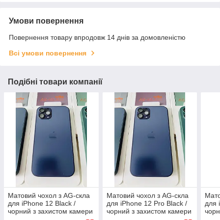
Умови повернення
Повернення товару впродовж 14 днів за домовленістю
Всі умови повернення
Подібні товари компанії
Матовий чохол з AG-скла
Матовий чохол з AG-скла
Мато
для iPhone 12 Black /
для iPhone 12 Pro Black /
для 
чорний з захистом камери
чорний з захистом камери
чорн
| Проти відбитків | TPU +
| Проти відбитків | TPU +
| Пр