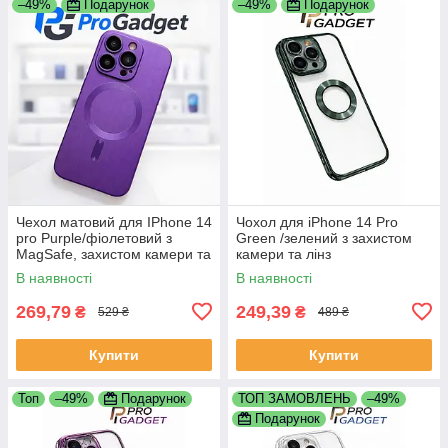
–49%
Подарунок
–49%
Подарунок
Чехол матовий для IPhone 14
Чохол для iPhone 14 Pro
pro Purple/фіолетовий з
Green /зелений з захистом
MagSafe, захистом камери та
камери та лінз
лінз
В наявності
В наявності
269,79
249,39
₴
₴
529 ₴
489 ₴
Купити
Купити
Топ
–49%
Подарунок
ТОП ЗАМОВЛЕНЬ
–49%
Подарунок