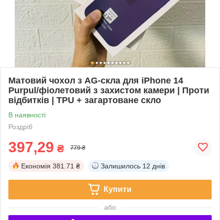
Матовий чохол з AG-скла для iPhone 14
Purpul/фіолетовий з захистом камери | Проти
відбитків | TPU + загартоване скло
В наявності
Роздріб
397,29
₴
779 ₴
Економія
381.71 ₴
Залишилось
12 днів
Купити
або