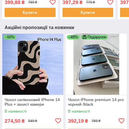
399,88
397,29
397
₴
₴
769 ₴
779 ₴
TPU + загартоване скло
TPU + загартоване скло
TPU 
Купити
Купити
Акційні пропозиції та новинки
–50%
–49%
Подарунок
Чохол силіконовий IPhone 14
Чохол IPhone premium 14 pro
Plus + захист камери
чорний /black
В наявності
В наявності
274,50
392,19
₴
₴
549 ₴
769 ₴