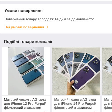
Умови повернення
Повернення товару впродовж 14 днів за домовленістю
Всі умови повернення
Подібні товари компанії
Матовий чохол з AG-скла
Матовий чохол з AG-скла
Мато
для iPhone 12 Pro Purpul/
для iPhone 14 Pro Purpul/
для 
фіолетовий з захистом
фіолетовий з захистом
фіол
камери | Проти відбитків |
камери | Проти відбитків |
каме