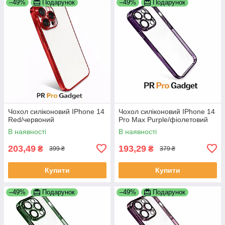
–49%
Подарунок
–49%
Подарунок
Чохол силіконовий IPhone 14
Чохол силіконовий IPhone 14
Red/червоний
Pro Max Purple/фіолетовий
В наявності
В наявності
203,49
193,29
₴
₴
399 ₴
379 ₴
Купити
Купити
–49%
Подарунок
–49%
Подарунок