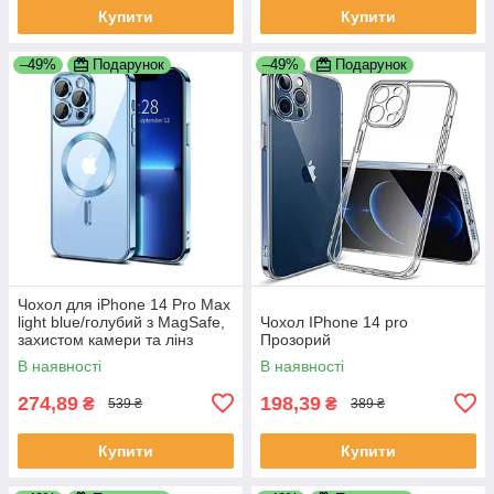
Купити
Купити
–49%
Подарунок
–49%
Подарунок
Чохол для iPhone 14 Pro Max
light blue/голубий з MagSafe,
Чохол IPhone 14 pro
захистом камери та лінз
Прозорий
В наявності
В наявності
274,89
198,39
₴
₴
539 ₴
389 ₴
Купити
Купити