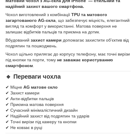
Матовий чохол з AG-скла для iPhone — стильний та
надійний захист вашого смартфона.
Чохол виготовлений з комбінації
TPU та матового
загартованого AG-скла
, що забезпечує міцність, елегантний
вигляд та комфорт у використанні. Матова поверхня не
залишає відбитків пальців та приємна на дотик.
Вбудований
захист камери
допомагає захистити об'єктив від
подряпин та пошкоджень.
Чохол щільно прилягає до корпусу телефону, має точні вирізи
під кнопки та порти, тому
не заважає користуванню
смартфоном
.
🔹 Переваги чохла
✔ Міцне
AG матове скло
✔ Захист камери
✔ Анти-відбитки пальців
✔ Приємна матова поверхня
✔ Сучасний мінімалістичний дизайн
✔ Надійний захист від подряпин та ударів
✔ Точні вирізи під камеру та кнопки
✔ Не ковзає в руці