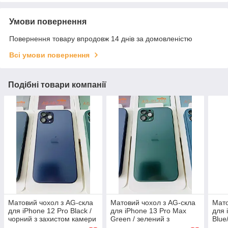
Умови повернення
Повернення товару впродовж 14 днів за домовленістю
Всі умови повернення
Подібні товари компанії
Матовий чохол з AG-скла
Матовий чохол з AG-скла
Мато
для iPhone 12 Pro Black /
для iPhone 13 Pro Max
для 
чорний з захистом камери
Green / зелений з
Blue
| Проти відбитків | TPU +
захистом камери | Проти
каме