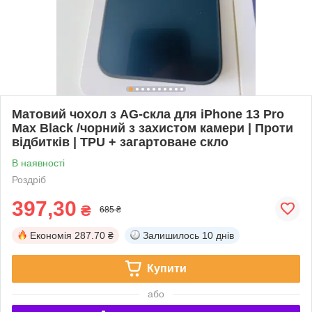
Матовий чохол з AG-скла для iPhone 13 Pro
Max Black /чорний з захистом камери | Проти
відбитків | TPU + загартоване скло
В наявності
Роздріб
397,30
₴
685 ₴
Економія
287.70 ₴
Залишилось
10 днів
Купити
або