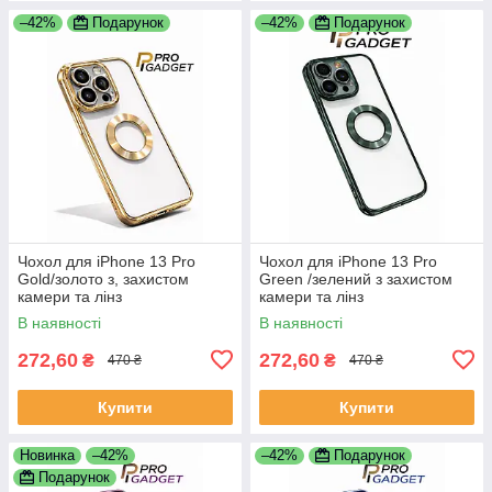
–42%
Подарунок
–42%
Подарунок
Чохол для iPhone 13 Pro
Чохол для iPhone 13 Pro
Gold/золото з, захистом
Green /зелений з захистом
камери та лінз
камери та лінз
В наявності
В наявності
272,60
272,60
₴
₴
470 ₴
470 ₴
Купити
Купити
Новинка
–42%
–42%
Подарунок
Подарунок