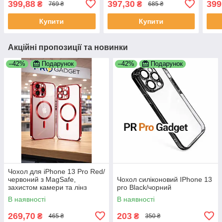
399,88
397,30
399
₴
₴
769 ₴
685 ₴
загартоване скло
відбитків | TPU +
TPU 
загартоване скло
Купити
Купити
Акційні пропозиції та новинки
–42%
Подарунок
–42%
Подарунок
Чохол для iPhone 13 Pro Red/
червоний з MagSafe,
Чохол силіконовий IPhone 13
захистом камери та лінз
pro Black/чорний
В наявності
В наявності
269,70
203
₴
₴
465 ₴
350 ₴