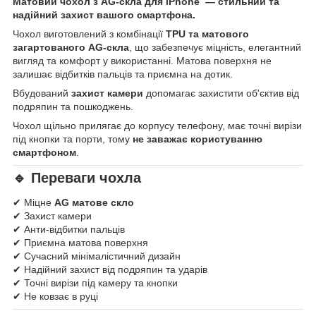
Матовий чохол з AG-скла для iPhone — стильний та
надійний захист вашого смартфона.
Чохол виготовлений з комбінації
TPU та матового
загартованого AG-скла
, що забезпечує міцність, елегантний
вигляд та комфорт у використанні. Матова поверхня не
залишає відбитків пальців та приємна на дотик.
Вбудований
захист камери
допомагає захистити об'єктив від
подряпин та пошкоджень.
Чохол щільно прилягає до корпусу телефону, має точні вирізи
під кнопки та порти, тому
не заважає користуванню
смартфоном
.
🔹 Переваги чохла
✔ Міцне
AG матове скло
✔ Захист камери
✔ Анти-відбитки пальців
✔ Приємна матова поверхня
✔ Сучасний мінімалістичний дизайн
✔ Надійний захист від подряпин та ударів
✔ Точні вирізи під камеру та кнопки
✔ Не ковзає в руці