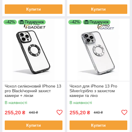
Купити
Купити
–42%
Подарунок
–42%
Подарунок
Чохол силіконовий IPhone 13
Чохол для iPhone 13 Pro
pro Black/чорний захист
Silver/срібло з захистом
камери + лінзи
камери та лінз
В наявності
В наявності
255,20
255,20
₴
₴
440 ₴
440 ₴
Купити
Купити