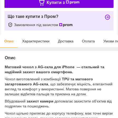
Купити з
Що таке купити з Пром?
Замовлення під захистом
Опис
Характеристики
Доставка
Оплата
Умови п
Опис
Матовий чохол з AG-скла для iPhone — стильний та
надійний захист вашого смартфона.
Чохол виготовлений з комбінації
TPU та матового
загартованого AG-скла
, що забезпечує міцність, елегантний
вигляд та комфорт у використанні. Матова поверхня не
залишає відбитків пальців та приємна на дотик.
Вбудований
захист камери
допомагає захистити об'єктив від
подряпин та пошкоджень.
Чохол щільно прилягає до корпусу телефону, має точні вирізи