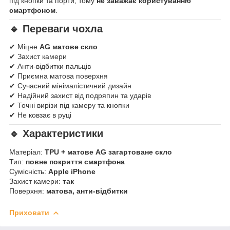
під кнопки та порти, тому
не заважає користуванню
смартфоном
.
🔹 Переваги чохла
✔ Міцне
AG матове скло
✔ Захист камери
✔ Анти-відбитки пальців
✔ Приємна матова поверхня
✔ Сучасний мінімалістичний дизайн
✔ Надійний захист від подряпин та ударів
✔ Точні вирізи під камеру та кнопки
✔ Не ковзає в руці
🔹 Характеристики
Матеріал:
TPU + матове AG загартоване скло
Тип:
повне покриття смартфона
Сумісність:
Apple iPhone
Захист камери:
так
Поверхня:
матова, анти-відбитки
Приховати