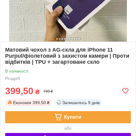
Матовий чохол з AG-скла для iPhone 11
Purpul/фіолетовий з захистом камери | Проти
відбитків | TPU + загартоване скло
В наявності
Роздріб
399,50
₴
799 ₴
Економія
399.50 ₴
Залишилось
9 днів
Купити
або