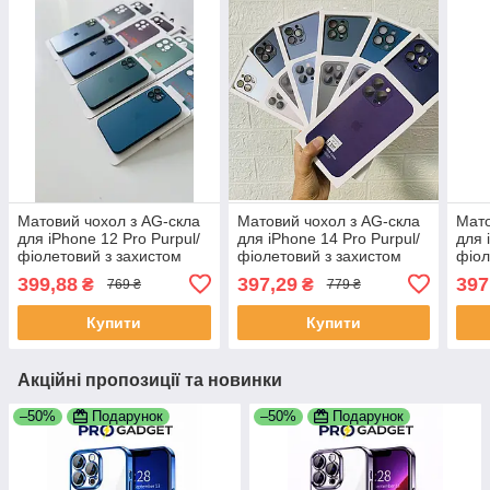
Матовий чохол з AG-скла
Матовий чохол з AG-скла
Мато
для iPhone 12 Pro Purpul/
для iPhone 14 Pro Purpul/
для 
фіолетовий з захистом
фіолетовий з захистом
фіол
камери | Проти відбитків |
камери | Проти відбитків |
каме
399,88
397,29
397
₴
₴
769 ₴
779 ₴
TPU + загартоване скло
TPU + загартоване скло
TPU 
Купити
Купити
Акційні пропозиції та новинки
–50%
Подарунок
–50%
Подарунок