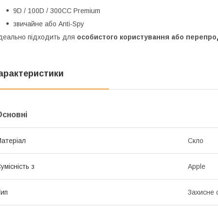
9D / 100D / 300CC Premium
звичайне або Anti-Spy
деально підходить для
особистого користування або перепр
арактеристики
Основні
атеріал
Скло
умісність з
Apple
ип
Захисне 