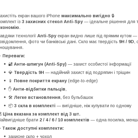
ахистіть екран вашого iPhone
максимально вигідно
🔒
омплект із
3 захисних стекол Anti-Spy
— ідеальне рішення для т
економію
.
авдяки технології
Anti-Spy
екран видно лише під прямим кутом — 
овідомлення, фото чи банківські дані. Скло має твердість
9H / 9D
,
ношування.
✨
Переваги:
🔐
Анти-шпигун (Anti-Spy)
— захист особистої інформації
💎
Твердість 9H
— надійний захист від подряпин і тріщин
📱
Повне покриття екрану
(edge-to-edge)
✋
Анти-відбитки пальців
,
🛠
Легке встановлення
, без бульбашок
📦
3 скла в комплекті
— вигідніше, ніж купувати по одному
💰
Ціна вказана за комплект від 3 шт.
айвигідніше брати
2 / 4 / 6 / 10 комплектів
— одна посилка, менша
➕
Також доступні комплекти:
захисне скло + чохол