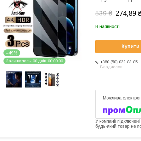
274,89 
539 ₴
В наявності
Купити
–49%
Залишилось
0
0
днів
0
0
0
0
0
0
+380 (50) 022-83-85
Владислав
У компанії підключені
будь-який товар не п