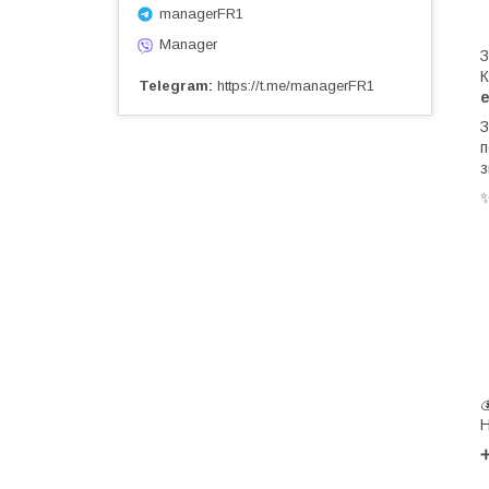
managerFR1
Manager
З
К
Telegram
https://t.me/managerFR1
З
п
з
Н