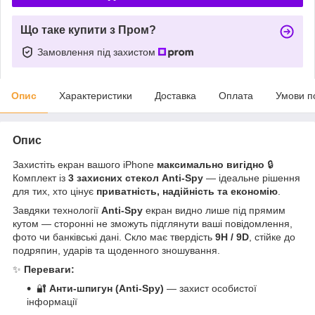
Що таке купити з Пром?
Замовлення під захистом
Опис
Характеристики
Доставка
Оплата
Умови п
Опис
Захистіть екран вашого iPhone
максимально вигідно
🔒
Комплект із
3 захисних стекол Anti-Spy
— ідеальне рішення
для тих, хто цінує
приватність, надійність та економію
.
Завдяки технології
Anti-Spy
екран видно лише під прямим
кутом — сторонні не зможуть підглянути ваші повідомлення,
фото чи банківські дані. Скло має твердість
9H / 9D
, стійке до
подряпин, ударів та щоденного зношування.
✨
Переваги:
🔐
Анти-шпигун (Anti-Spy)
— захист особистої
інформації