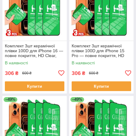
Комплект 3шт керамічної
Комплект 3шт керамічної
плівки 100D для iPhone 16 —
плівки 100D для iPhone 15
повне покриття, HD Clear,
Pro — повне покриття, HD
антиударна
Clear, антиударна
В наявності
В наявності
306
306
₴
₴
600 ₴
600 ₴
Купити
Купити
–49%
–49%