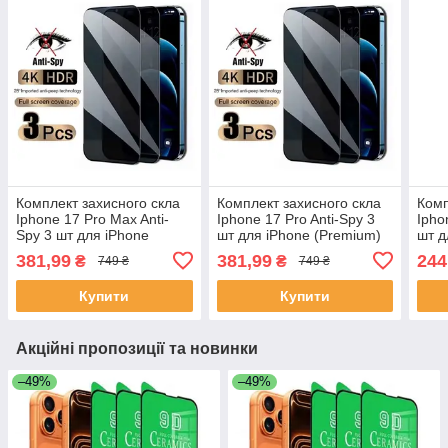
Комплект захисного скла
Комплект захисного скла
Комп
Iphone 17 Pro Max Anti-
Iphone 17 Pro Anti-Spy 3
Ipho
Spy 3 шт для iPhone
шт для iPhone (Premium)
шт д
(Premium)
381,99
381,99
244
₴
₴
749 ₴
749 ₴
Купити
Купити
Акційні пропозиції та новинки
–49%
–49%