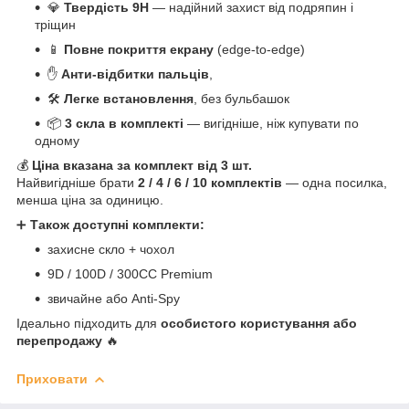
💎
Твердість 9H
— надійний захист від подряпин і
тріщин
📱
Повне покриття екрану
(edge-to-edge)
✋
Анти-відбитки пальців
,
🛠
Легке встановлення
, без бульбашок
📦
3 скла в комплекті
— вигідніше, ніж купувати по
одному
💰
Ціна вказана за комплект від 3 шт.
Найвигідніше брати
2 / 4 / 6 / 10 комплектів
— одна посилка,
менша ціна за одиницю.
➕
Також доступні комплекти:
захисне скло + чохол
9D / 100D / 300CC Premium
звичайне або Anti-Spy
Ідеально підходить для
особистого користування або
перепродажу
🔥
Приховати