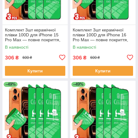
Комплект 3шт керамічної
Комплект 3шт керамічної
плівки 100D для iPhone 15
плівки 100D для iPhone 16
Pro Max — повне покриття,
Pro Max — повне покриття,
HD Clear, антиударна
HD Clear, антиударна
В наявності
В наявності
306
306
₴
₴
600 ₴
600 ₴
Купити
Купити
–49%
–49%