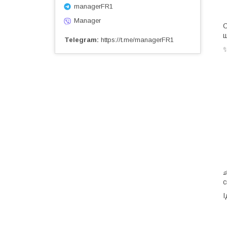
managerFR1
Manager
С
щ
Telegram
https://t.me/managerFR1

с
І