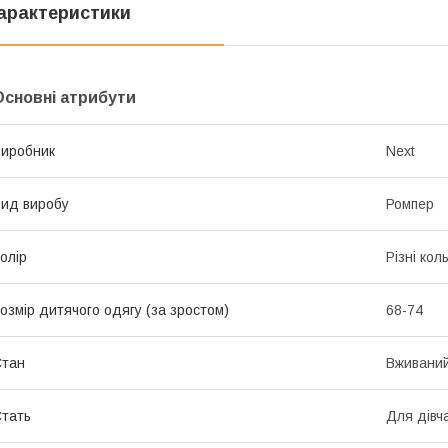
арактеристики
Основні атрибути
иробник
Next
ид виробу
Ромпер
олір
Різні кол
озмір дитячого одягу (за зростом)
68-74
Стан
Вживани
тать
Для дівч