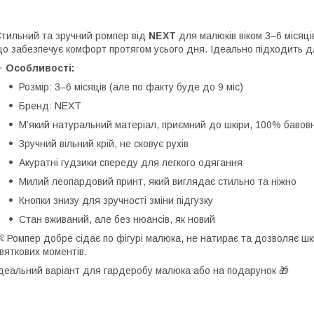
тильний та зручний ромпер від
NEXT
для малюків віком 3–6 місяців
о забезпечує комфорт протягом усього дня. Ідеально підходить д
✨
Особливості:
Розмір: 3–6 місяців (але по факту буде до 9 міс)
Бренд: NEXT
М’який натуральний матеріал, приємний до шкіри, 100% бавов
Зручний вільний крій, не сковує рухів
Акуратні гудзики спереду для легкого одягання
Милий леопардовий принт, який виглядає стильно та ніжно
Кнопки знизу для зручності зміни підгузку
Стан вживаний, але без нюансів, як новий
 Ромпер добре сідає по фігурі малюка, не натирає та дозволяє шкі
вяткових моментів.
деальний варіант для гардеробу малюка або на подарунок 🎁