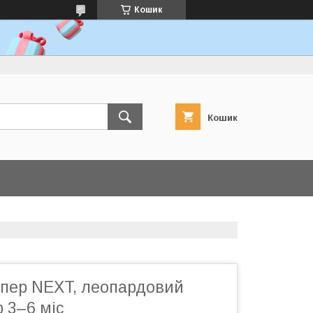
Кошик
Кошик
пер NEXT, леопардовий
р 3–6 міс