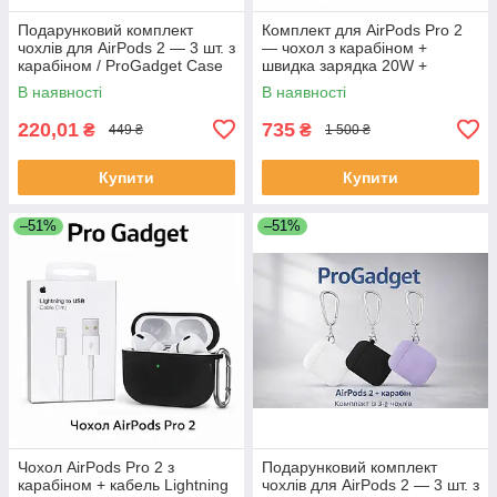
Подарунковий комплект
Комплект для AirPods Pro 2
чохлів для AirPods 2 — 3 шт. з
— чохол з карабіном +
карабіном / ProGadget Case
швидка зарядка 20W +
Set
кабель Lightning
В наявності
В наявності
220,01
735
₴
₴
449 ₴
1 500 ₴
Купити
Купити
–51%
–51%
Чохол AirPods Pro 2 з
Подарунковий комплект
карабіном + кабель Lightning
чохлів для AirPods 2 — 3 шт. з