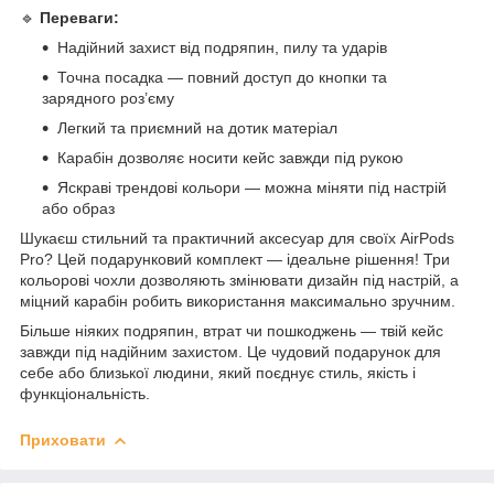
🔹
Переваги:
Надійний захист від подряпин, пилу та ударів
Точна посадка — повний доступ до кнопки та
зарядного роз’єму
Легкий та приємний на дотик матеріал
Карабін дозволяє носити кейс завжди під рукою
Яскраві трендові кольори — можна міняти під настрій
або образ
Шукаєш стильний та практичний аксесуар для своїх AirPods
Pro? Цей подарунковий комплект — ідеальне рішення! Три
кольорові чохли дозволяють змінювати дизайн під настрій, а
міцний карабін робить використання максимально зручним.
Більше ніяких подряпин, втрат чи пошкоджень — твій кейс
завжди під надійним захистом. Це чудовий подарунок для
себе або близької людини, який поєднує стиль, якість і
функціональність.
Приховати