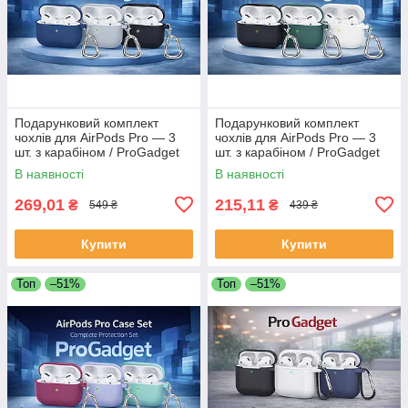
Подарунковий комплект
Подарунковий комплект
чохлів для AirPods Pro — 3
чохлів для AirPods Pro — 3
шт. з карабіном / ProGadget
шт. з карабіном / ProGadget
Case Set
Case Set
В наявності
В наявності
269,01
215,11
₴
₴
549 ₴
439 ₴
Купити
Купити
Топ
–51%
Топ
–51%