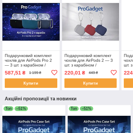
Подарунковий комплект
Подарунковий комплект
Пода
чохлів для AirPods Pro 2
чохлів для AirPods 2 — 3
чохл
— 3 шт. з карабіном /
шт. з карабіном /
шт. 
ProGadget Case Set
ProGadget Case Set
ProG
587,51
220,01
224
₴
₴
1 199 ₴
449 ₴
Купити
Купити
Акційні пропозиції та новинки
Топ
–51%
Топ
–51%