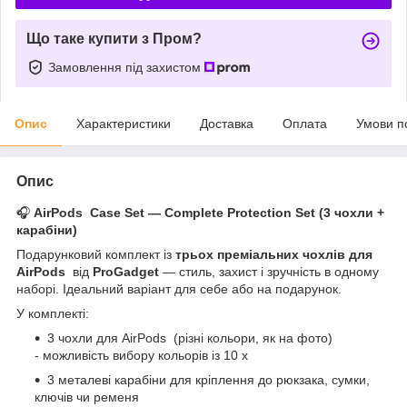
Що таке купити з Пром?
Замовлення під захистом
Опис
Характеристики
Доставка
Оплата
Умови п
Опис
🎧
AirPods Case Set — Complete Protection Set (3 чохли +
карабіни)
Подарунковий комплект із
трьох преміальних чохлів для
AirPods
від
ProGadget
— стиль, захист і зручність в одному
наборі. Ідеальний варіант для себе або на подарунок.
У комплекті:
3 чохли для AirPods (різні кольори, як на фото)
- можливість вибору кольорів із 10 х
3 металеві карабіни для кріплення до рюкзака, сумки,
ключів чи ременя