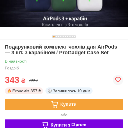
Подарунковий комплект чохлів для AirPods
— 3 шт. з карабіном / ProGadget Case Set
В наявності
Роздріб
343
₴
700 ₴
Економія
357 ₴
Залишилось
10 днів
Купити
або
Купити з