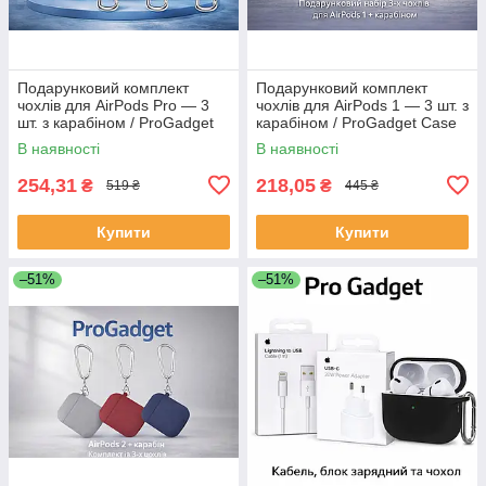
Подарунковий комплект
Подарунковий комплект
чохлів для AirPods Pro — 3
чохлів для AirPods 1 — 3 шт. з
шт. з карабіном / ProGadget
карабіном / ProGadget Case
Case Set
Set
В наявності
В наявності
254,31
218,05
₴
₴
519 ₴
445 ₴
Купити
Купити
–51%
–51%