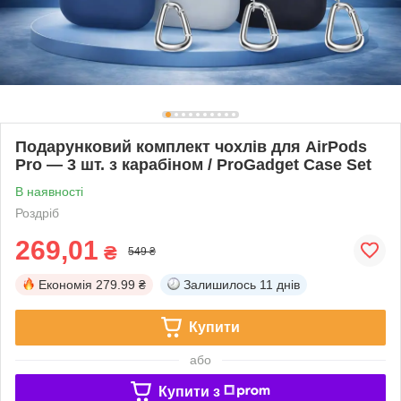
Подарунковий комплект чохлів для AirPods
Pro — 3 шт. з карабіном / ProGadget Case Set
В наявності
Роздріб
269,01
₴
549 ₴
Економія
279.99 ₴
Залишилось
11 днів
Купити
або
Купити з