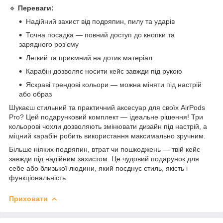
🔹
Переваги:
Надійний захист від подряпин, пилу та ударів
Точна посадка — повний доступ до кнопки та
зарядного роз’єму
Легкий та приємний на дотик матеріал
Карабін дозволяє носити кейс завжди під рукою
Яскраві трендові кольори — можна міняти під настрій
або образ
Шукаєш стильний та практичний аксесуар для своїх AirPods
Pro? Цей подарунковий комплект — ідеальне рішення! Три
кольорові чохли дозволяють змінювати дизайн під настрій, а
міцний карабін робить використання максимально зручним.
Більше ніяких подряпин, втрат чи пошкоджень — твій кейс
завжди під надійним захистом. Це чудовий подарунок для
себе або близької людини, який поєднує стиль, якість і
функціональність.
Приховати