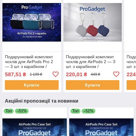
Подарунковий комплект
Подарунковий комплект
Пода
чохлів для AirPods Pro 2
чохлів для AirPods 2 — 3
чохл
— 3 шт. з карабіном /
шт. з карабіном /
шт. 
ProGadget Case Set
ProGadget Case Set
ProG
587,51
220,01
224
₴
₴
1 199 ₴
449 ₴
Купити
Купити
Акційні пропозиції та новинки
Топ
–51%
Топ
–51%