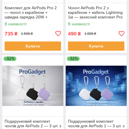
Комплект для AirPods Pro 2
Чохол AirPods Pro 2 з
— чохол з карабіном +
карабіном + кабель Lightning
швидка зарядка 20W +
1м — захисний комплект Pro
кабель Lightning
Gadget
В наявності
В наявності
735
490
₴
₴
1 500 ₴
1 000 ₴
Купити
Купити
–51%
–51%
Подарунковий комплект
Подарунковий комплект
чохлів для AirPods 2 — 3 шт. з
чохлів для AirPods 1 — 3 шт. з