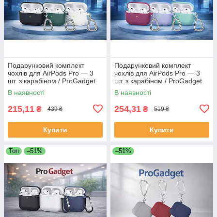
Подарунковий комплект
Подарунковий комплект
чохлів для AirPods Pro — 3
чохлів для AirPods Pro — 3
шт. з карабіном / ProGadget
шт. з карабіном / ProGadget
Case Set
Case Set
В наявності
В наявності
215,11
254,31
₴
₴
439 ₴
519 ₴
Купити
Купити
Топ
–51%
–51%