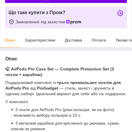
Що таке купити з Пром?
Замовлення під захистом
Опис
Характеристики
Доставка
Оплата
Умови п
Опис
🎧
AirPods Pro Case Set — Complete Protection Set (3
чохли + карабіни)
Подарунковий комплект із
трьох преміальних чохлів для
AirPods Pro
від
ProGadget
— стиль, захист і зручність в
одному наборі. Ідеальний варіант для себе або на подарунок.
У комплекті:
3 чохли для AirPods Pro (різні кольори, як на фото)
- можливість вибору кольорів із 10 х
3 металеві карабіни для кріплення до рюкзака, сумки,
ключів чи ременя