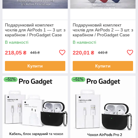
Подарунковий комплект
Подарунковий комплект
чохлів для AirPods 1 — 3 шт. з
чохлів для AirPods 2 — 3 шт. з
карабіном / ProGadget Case
карабіном / ProGadget Case
Set
Set
В наявності
В наявності
218,05
220,01
₴
₴
445 ₴
449 ₴
Купити
Купити
–51%
–51%