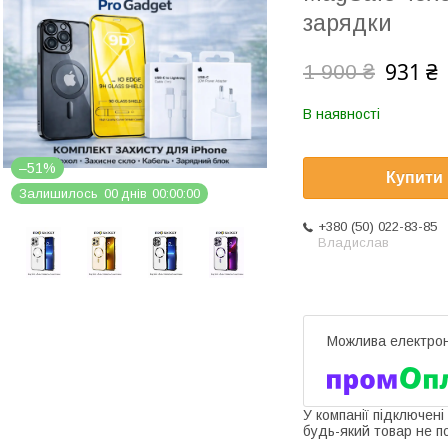
зарядки
931 ₴
1 900 ₴
В наявності
–51%
Купити
Залишилось
0
0
днів
0
0
0
0
0
0
+380 (50) 022-83-85
Владислав
У компанії підключені
будь-який товар не п