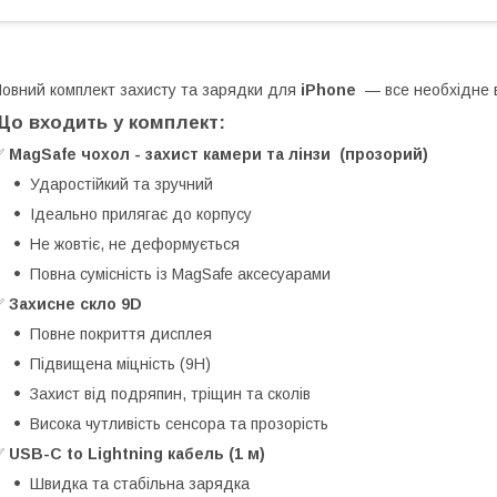
овний комплект захисту та зарядки для
iPhone
— все необхідне 
Що входить у комплект:
✅
MagSafe чохол - захист камери та лінзи (прозорий)
Ударостійкий та зручний
Ідеально прилягає до корпусу
Не жовтіє, не деформується
Повна сумісність із MagSafe аксесуарами
✅
Захисне скло 9D
Повне покриття дисплея
Підвищена міцність (9H)
Захист від подряпин, тріщин та сколів
Висока чутливість сенсора та прозорість
✅
USB-C to Lightning кабель (1 м)
Швидка та стабільна зарядка