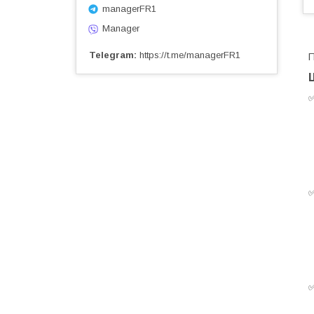
managerFR1
Manager
Telegram
https://t.me/managerFR1
П