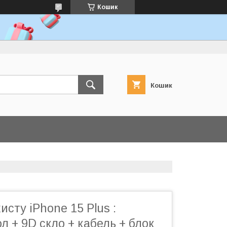
Кошик
Кошик
исту iPhone 15 Plus :
л + 9D скло + кабель + блок