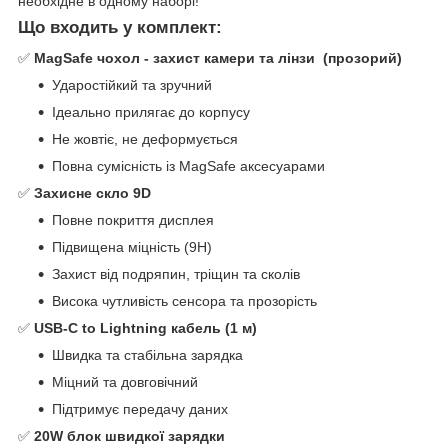
необхідне в одному наборі!
Що входить у комплект:
✅
MagSafe чохол - захист камери та лінзи (прозорий)
Ударостійкий та зручний
Ідеально прилягає до корпусу
Не жовтіє, не деформується
Повна сумісність із MagSafe аксесуарами
✅
Захисне скло 9D
Повне покриття дисплея
Підвищена міцність (9H)
Захист від подряпин, тріщин та сколів
Висока чутливість сенсора та прозорість
✅
USB-C to Lightning кабель (1 м)
Швидка та стабільна зарядка
Міцний та довговічний
Підтримує передачу даних
✅
20W блок швидкої зарядки