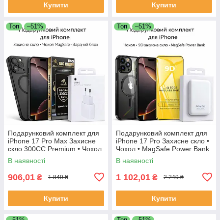
Купити
Купити
Топ
–51%
Топ
–51%
Подарунковий комплект для
Подарунковий комплект для
iPhone 17 Pro Max Захисне
iPhone 17 Pro Захисне скло •
скло 300CC Premium • Чохол
Чохол • MagSafe Power Bank
MagSafe • Зарядний блок
В наявності
В наявності
906,01
1 102,01
₴
₴
1 849 ₴
2 249 ₴
Купити
Купити
–51%
Топ
–51%