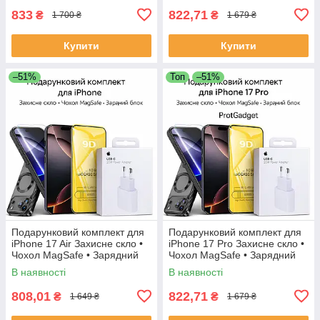
833
822,71
₴
₴
1 700 ₴
1 679 ₴
Купити
Купити
–51%
Топ
–51%
Подарунковий комплект для
Подарунковий комплект для
iPhone 17 Air Захисне скло •
iPhone 17 Pro Захисне скло •
Чохол MagSafe • Зарядний
Чохол MagSafe • Зарядний
блок
блок
В наявності
В наявності
808,01
822,71
₴
₴
1 649 ₴
1 679 ₴