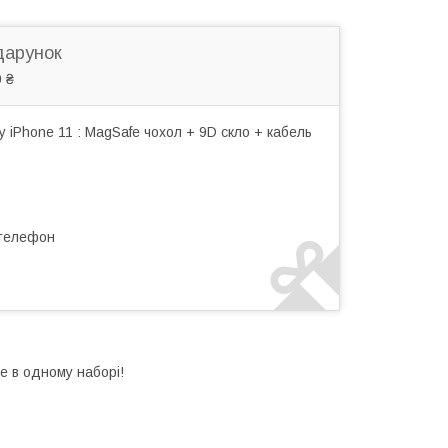
дарунок
 ₴
 iPhone 11 : MagSafe чохол + 9D скло + кабель
 телефон
е в одному наборі!