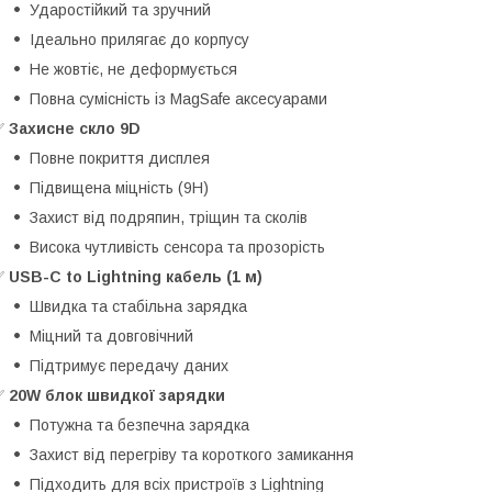
Ударостійкий та зручний
Ідеально прилягає до корпусу
Не жовтіє, не деформується
Повна сумісність із MagSafe аксесуарами
✅
Захисне скло 9D
Повне покриття дисплея
Підвищена міцність (9H)
Захист від подряпин, тріщин та сколів
Висока чутливість сенсора та прозорість
✅
USB-C to Lightning кабель (1 м)
Швидка та стабільна зарядка
Міцний та довговічний
Підтримує передачу даних
✅
20W блок швидкої зарядки
Потужна та безпечна зарядка
Захист від перегріву та короткого замикання
Підходить для всіх пристроїв з Lightning