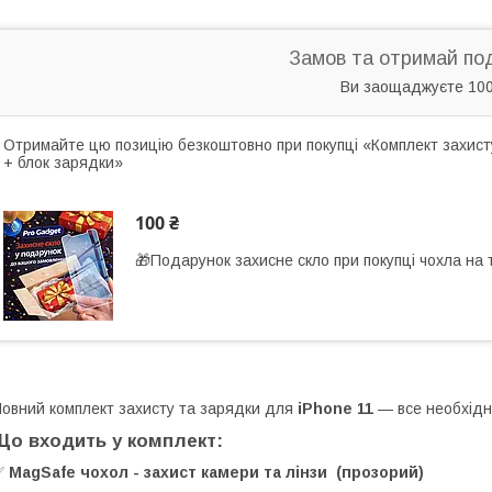
Замов та отримай по
Ви заощаджуєте 100
Отримайте цю позицію безкоштовно при покупці «Комплект захисту
+ блок зарядки»
100 ₴
🎁Подарунок захисне скло при покупці чохла на
овний комплект захисту та зарядки для
iPhone 11
— все необхідн
Що входить у комплект:
✅
MagSafe чохол - захист камери та лінзи (прозорий)