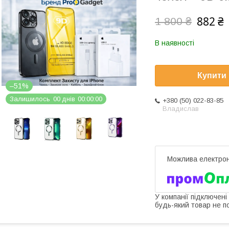
882 ₴
1 800 ₴
В наявності
Купити
–51%
Залишилось
0
0
днів
0
0
0
0
0
0
+380 (50) 022-83-85
Владислав
У компанії підключені
будь-який товар не п