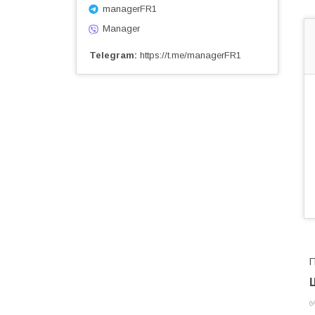
managerFR1
Manager
Telegram
https://t.me/managerFR1
П