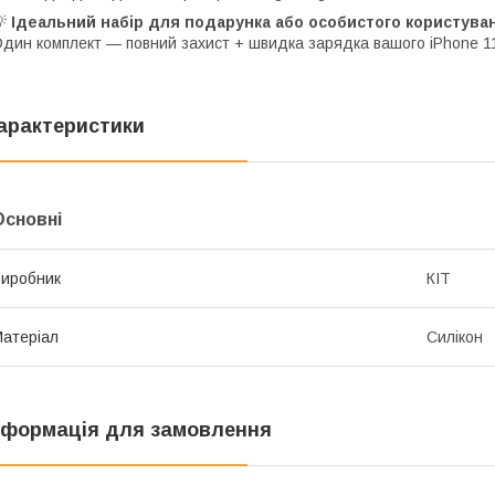
💡
Ідеальний набір для подарунка або особистого користува
дин комплект — повний захист + швидка зарядка вашого iPhone 1
арактеристики
Основні
иробник
КІТ
атеріал
Силікон
нформація для замовлення