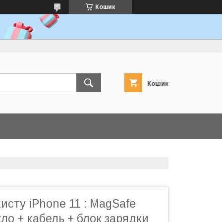
Кошик
Кошик
исту iPhone 11 : MagSafe
кло + кабель + блок зарядки