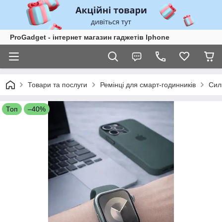
ProGadget - iнтернет магазин гаджетів Iphone
Товари та послуги
Ремінці для смарт-годинників
Сил
Топ
–40%