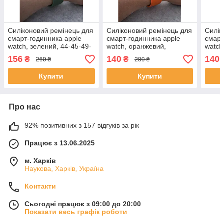
Силіконовий ремінець для
Силіконовий ремінець для
Силі
смарт-годинника apple
смарт-годинника apple
смар
watch, зелений, 44-45-49-
watch, оранжевий,
watc
46 мм SM
40/41/S11/10/42 мм S/M
S11-
156
140
140
₴
₴
260 ₴
280 ₴
Купити
Купити
Про нас
92% позитивних з 157 відгуків за рік
Працює з 13.06.2025
м. Харків
Наукова, Харків, Україна
Контакти
Сьогодні працює з 09:00 до 20:00
Показати весь графік роботи