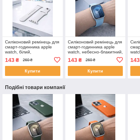
Силіконовий ремінець для
Силіконовий ремінець для
Силі
смарт-годинника apple
смарт-годинника apple
смар
watch, білий,
watch, небесно-блакитний,
watc
40/41/S11/10/42 мм S/M
40/41/S11/10/42 мм S/M
мм 
143
143
143
₴
₴
260 ₴
260 ₴
Купити
Купити
Подібні товари компанії