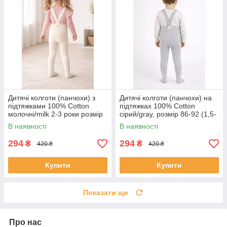
Дитячі колготи (панчохи) з
Дитячі колготи (панчохи) на
підтяжками 100% Cotton
підтяжках 100% Cotton
молочні/milk 2-3 роки розмір
сірий/gray, розмір 86-92 (1,5-
92-104
2 роки)
В наявності
В наявності
294
294
₴
₴
420 ₴
420 ₴
Купити
Купити
Показати ще
Про нас