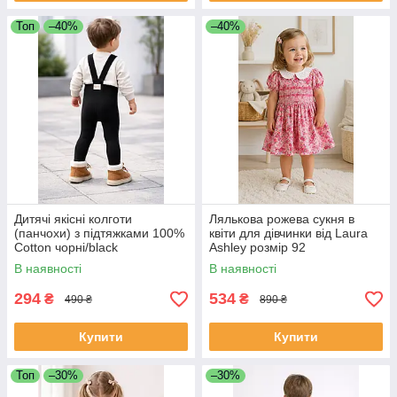
Топ
–40%
–40%
Дитячі якісні колготи
Лялькова рожева сукня в
(панчохи) з підтяжками 100%
квіти для дівчинки від Laura
Cotton чорні/black
Ashley розмір 92
В наявності
В наявності
294
534
₴
₴
490 ₴
890 ₴
Купити
Купити
Топ
–30%
–30%