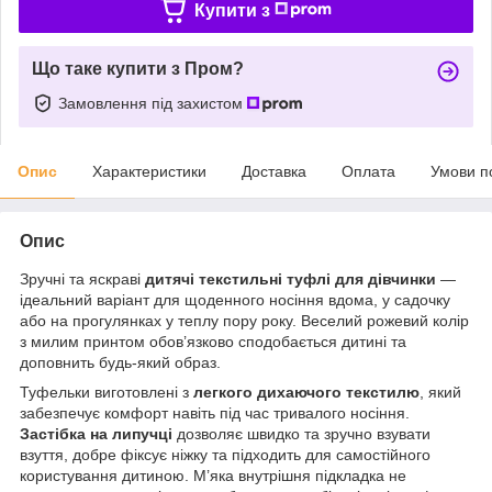
Купити з
Що таке купити з Пром?
Замовлення під захистом
Опис
Характеристики
Доставка
Оплата
Умови п
Опис
Зручні та яскраві
дитячі текстильні туфлі для дівчинки
—
ідеальний варіант для щоденного носіння вдома, у садочку
або на прогулянках у теплу пору року. Веселий рожевий колір
з милим принтом обов’язково сподобається дитині та
доповнить будь-який образ.
Туфельки виготовлені з
легкого дихаючого текстилю
, який
забезпечує комфорт навіть під час тривалого носіння.
Застібка на липучці
дозволяє швидко та зручно взувати
взуття, добре фіксує ніжку та підходить для самостійного
користування дитиною. М’яка внутрішня підкладка не