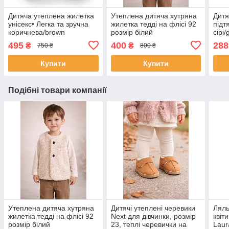
Дитяча утеплена жилетка
Утеплена дитяча хутряна
Дитя
унісекс• Легка та зручна
жилетка тедді на флісі 92
підт
коричнева/brown
розмір білий
сірі/
495
400
288
₴
₴
750 ₴
800 ₴
Купити
Купити
Подібні товари компанії
Утеплена дитяча хутряна
Дитячі утеплені черевики
Ляль
жилетка тедді на флісі 92
Next для дівчинки, розмір
квіт
розмір білий
23, теплі черевички на
Laur