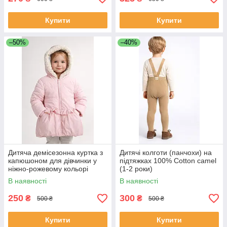
Купити
Купити
–50%
–40%
Дитяча демісезонна куртка з
Дитячі колготи (панчохи) на
капюшоном для дівчинки у
підтяжках 100% Cotton camel
ніжно-рожевому кольорі
(1-2 роки)
В наявності
В наявності
250
300
₴
₴
500 ₴
500 ₴
Купити
Купити