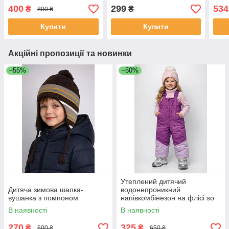
липучці
400
299
534
₴
₴
800 ₴
Купити
Купити
Акційні пропозиції та новинки
–55%
–50%
Утеплений дитячий
Дитяча зимова шапка-
водонепроникний
вушанка з помпоном
напівкомбінезон на флісі so
cute фіолетового кольору
В наявності
В наявності
розмір 86
270
325
₴
₴
600 ₴
650 ₴