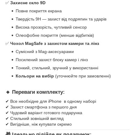
✅
Захисне скло 9D
Повне покриття екрана
Твердість 9H — захист від подряпин та ударів
Висока прозорість, чутливий сенсор
Олеофобне покриття (менше відбитків)
✅
Чохол MagSafe з захистом камери та лінз
Сумісний з Mag-аксесуарами
Посилений захист блоку камер і лінз
Тонкий, стильний, зручний у використанні
Кольори на вибір
(уточнюйте при замовленні)
🔹 Переваги комплекту:
✔ Все необхідне для iPhone в одному наборі
✔ Захист смартфона з першого дня
✔ Чудовий варіант готового подарунка
✔ Стильний зовнішній вигляд
✔ Вигідніше, ніж купувати окремо
🎁 Ідеально підійде як подарунок: