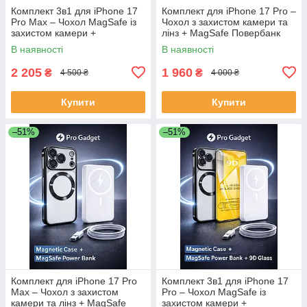
Комплект 3в1 для iPhone 17
Комплект для iPhone 17 Pro –
Pro Max – Чохол MagSafe із
Чохол з захистом камери та
захистом камери +
лінз + MagSafe Повербанк
Повербанк 50 000 mAh
30000 mAh (швидка зарядка)
В наявності
В наявності
(швидка зарядка) + Захисне
скло 9D
2 205
1 960
₴
₴
4 500 ₴
4 000 ₴
Купити
Купити
–51%
–51%
Комплект для iPhone 17 Pro
Комплект 3в1 для iPhone 17
Max – Чохол з захистом
Pro – Чохол MagSafe із
камери та лінз + MagSafe
захистом камери +