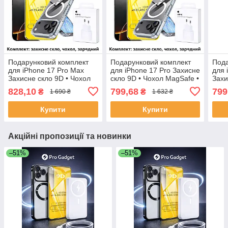
Подарунковий комплект
Подарунковий комплект
Пода
для iPhone 17 Pro Max
для iPhone 17 Pro Захисне
для 
Захисне скло 9D • Чохол
скло 9D • Чохол MagSafe •
Захи
MagSafe • Зарядний блок
Зарядний блок
MagS
828,10
799,68
799
₴
₴
1 690 ₴
1 632 ₴
Купити
Купити
Акційні пропозиції та новинки
–51%
–51%