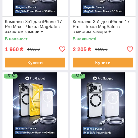
Комплект 3в1 для iPhone 17
Комплект 3в1 для iPhone 17
Pro Max – Чохол MagSafe із
Pro – Чохол MagSafe із
захистом камери +
захистом камери +
Повербанк 30000 mAh
Повербанк 50 000 mAh
В наявності
В наявності
(швидка зарядка) + Захисне
(швидка зарядка) + Захисне
скло 9D
скло 9D
1 960
2 205
₴
₴
4 000 ₴
4 500 ₴
Купити
Купити
–51%
–51%