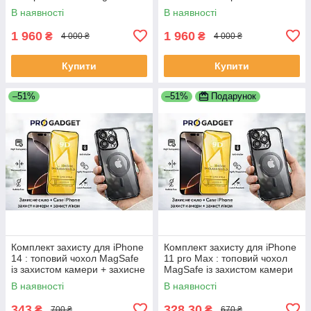
Повербанк 30000 mAh
Повербанк 30000 mAh
В наявності
В наявності
(швидка зарядка)
(швидка зарядка) + Захисне
скло 9D
1 960
1 960
₴
₴
4 000 ₴
4 000 ₴
Купити
Купити
–51%
–51%
Подарунок
Комплект захисту для iPhone
Комплект захисту для iPhone
14 : топовий чохол MagSafe
11 pro Max : топовий чохол
із захистом камери + захисне
MagSafe із захистом камери
скло 9D | Вибір кольору
+ захисне скло 9D | Вибір
В наявності
В наявності
кольору
343
328,30
₴
₴
700 ₴
670 ₴