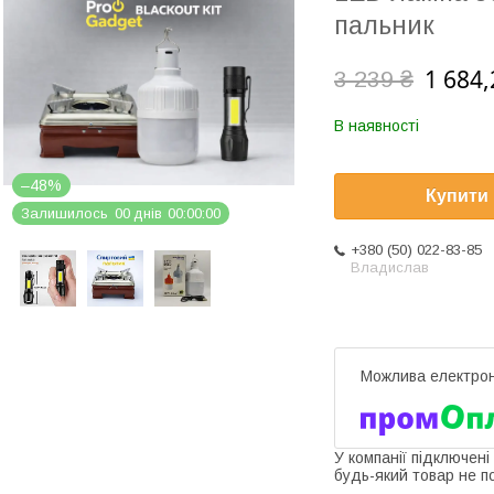
пальник
1 684,
3 239 ₴
В наявності
–48%
Купити
Залишилось
0
0
днів
0
0
0
0
0
0
+380 (50) 022-83-85
Владислав
У компанії підключені
будь-який товар не п