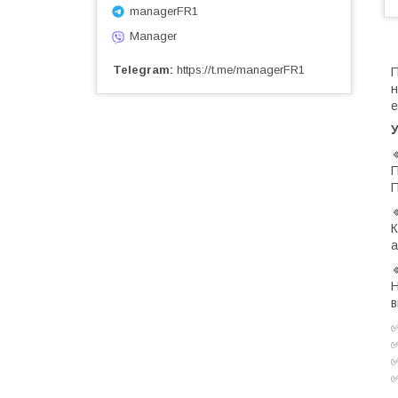
managerFR1
Manager
Telegram
https://t.me/managerFR1
П
н
е
П
П
К
а
Н
в
✅
✅
✅
✅