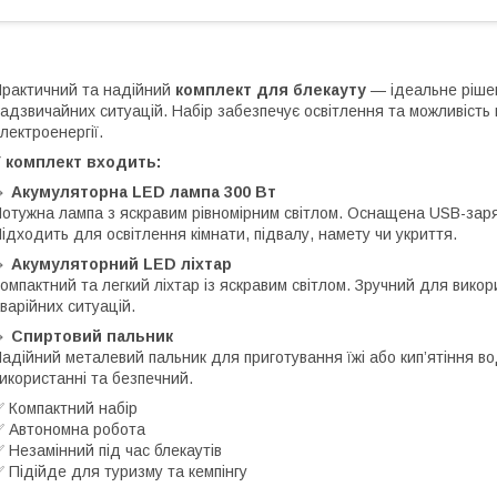
рактичний та надійний
комплект для блекауту
— ідеальне рішен
адзвичайних ситуацій. Набір забезпечує освітлення та можливість 
лектроенергії.
У комплект входить:
🔹
Акумуляторна LED лампа 300 Вт
отужна лампа з яскравим рівномірним світлом. Оснащена USB-заря
ідходить для освітлення кімнати, підвалу, намету чи укриття.
🔹
Акумуляторний LED ліхтар
омпактний та легкий ліхтар із яскравим світлом. Зручний для викор
варійних ситуацій.
🔹
Спиртовий пальник
адійний металевий пальник для приготування їжі або кип’ятіння во
икористанні та безпечний.
 Компактний набір
 Автономна робота
 Незамінний під час блекаутів
 Підійде для туризму та кемпінгу