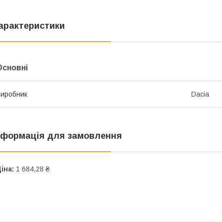
арактеристики
Основні
иробник
Dacia
нформація для замовлення
іна:
1 684,28 ₴