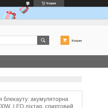
Кошик
Кошик
я блекауту: акумуляторна
00W, LED ліхтар, спиртовий