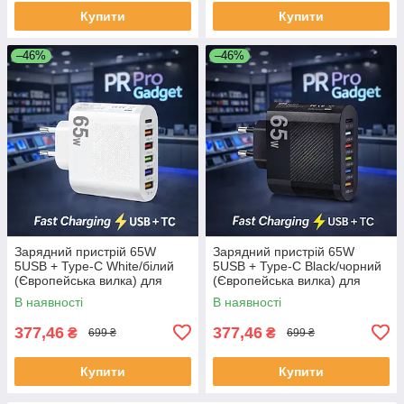
Купити
Купити
–46%
–46%
Зарядний пристрій 65W
Зарядний пристрій 65W
5USB + Type-C White/білий
5USB + Type-C Black/чорний
(Європейська вилка) для
(Європейська вилка) для
телефонів і гаджетів | Швидка
телефонів і гаджетів | Швидка
В наявності
В наявності
зарядка
зарядка
377,46
377,46
₴
₴
699 ₴
699 ₴
Купити
Купити