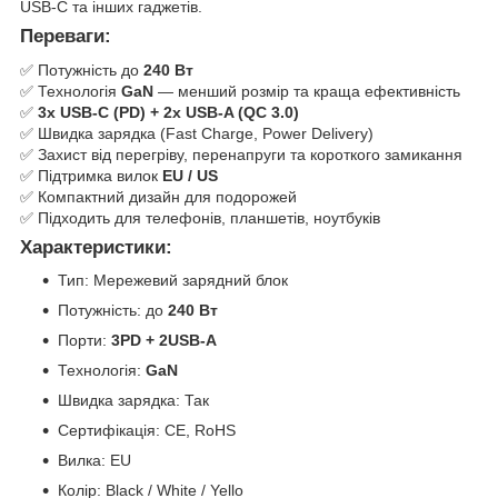
USB-C та інших гаджетів.
Переваги:
✅ Потужність до
240 Вт
✅ Технологія
GaN
— менший розмір та краща ефективність
✅
3x USB-C (PD) + 2x USB-A (QC 3.0)
✅ Швидка зарядка (Fast Charge, Power Delivery)
✅ Захист від перегріву, перенапруги та короткого замикання
✅ Підтримка вилок
EU / US
✅ Компактний дизайн для подорожей
✅ Підходить для телефонів, планшетів, ноутбуків
Характеристики:
Тип: Мережевий зарядний блок
Потужність: до
240 Вт
Порти:
3PD + 2USB-A
Технологія:
GaN
Швидка зарядка: Так
Сертифікація: CE, RoHS
Вилка: EU
Колір: Black / White / Yello