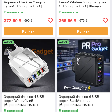
Чорний / Black — 2 порти
Білий/ White— 2 порти Type-
Type-C + 2 порти USB |
C + 2 порти USB | Швидка
Швидка зарядка QC 3.0 для
зарядка QC 3.0 для iPhone,
В наявності
В наявності
iPhone, Samsung, Xiaomi,
Samsung, Xiaomi, Huawei
Huawei
372,60
366,66
₴
₴
690 ₴
679 ₴
Купити
Купити
–46%
–46%
Зарядний блок на 4 USB
Зарядний блок на 6 USB
порти White/білий
порти Black/чорний
(Європейська вилка) –
(Європейська вилка) –
Швидка зарядка
Швидка зарядка
В наявності
В наявності