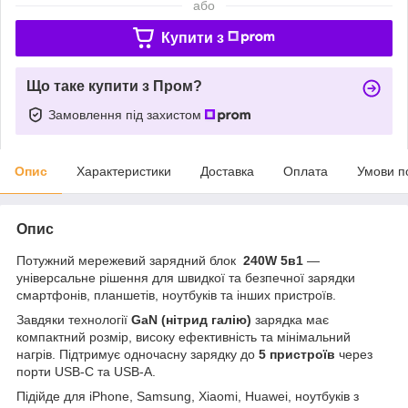
або
Купити з
Що таке купити з Пром?
Замовлення під захистом
Опис
Характеристики
Доставка
Оплата
Умови п
Опис
Потужний мережевий зарядний блок
240W 5в1
—
універсальне рішення для швидкої та безпечної зарядки
смартфонів, планшетів, ноутбуків та інших пристроїв.
Завдяки технології
GaN (нітрид галію)
зарядка має
компактний розмір, високу ефективність та мінімальний
нагрів. Підтримує одночасну зарядку до
5 пристроїв
через
порти USB-C та USB-A.
Підійде для iPhone, Samsung, Xiaomi, Huawei, ноутбуків з