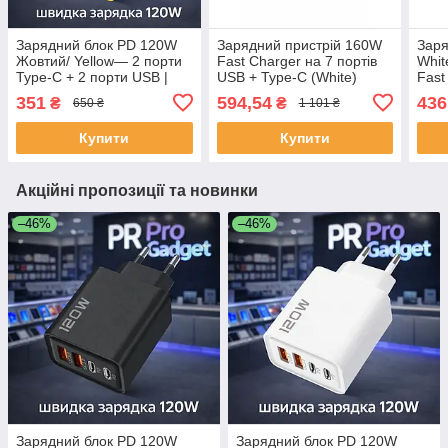
Зарядний блок PD 120W
Зарядний пристрій 160W
Зар
Жовтий/ Yellow— 2 порти
Fast Charger на 7 портів
Whit
Type-C + 2 порти USB |
USB + Type-C (White)
Fast
Швидка зарядка QC 3.0
EU/US – Швидка зарядка
351
594,54
436
₴
₴
650 ₴
1 101 ₴
для iPhone, Samsung,
PD для Xiaomi, iPhone,
Xiaomi, Huawei
Samsung, POCO
Купити
Купити
Акційні пропозиції та новинки
–46%
–46%
Зарядний блок PD 120W
Зарядний блок PD 120W