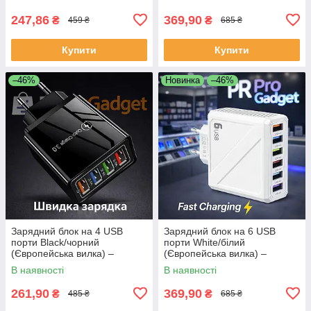
247,86
369,90
₴
₴
459 ₴
685 ₴
Купити
Купити
–46%
Новинка
–46%
Зарядний блок на 4 USB
Зарядний блок на 6 USB
порти Black/чорний
порти White/білий
(Європейська вилка) –
(Європейська вилка) –
Швидка зарядка
Швидка зарядка
В наявності
В наявності
261,90
369,90
₴
₴
485 ₴
685 ₴