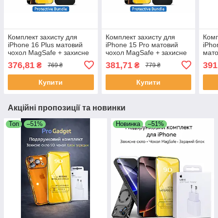
Комплект захисту для
Комплект захисту для
Комп
iPhone 16 Plus матовий
iPhone 15 Pro матовий
iPho
чохол MagSafe + захисне
чохол MagSafe + захисне
мато
скло 9D | Захист камери
скло 9D | Захист камери
захи
376,81
381,71
391
₴
₴
769 ₴
779 ₴
та екрана
та екрана
каме
Купити
Купити
Акційні пропозиції та новинки
Топ
–51%
Новинка
–51%