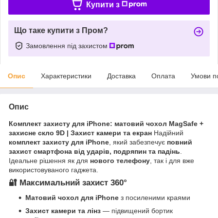
Купити з
Що таке купити з Пром?
Замовлення під захистом
Опис
Характеристики
Доставка
Оплата
Умови п
Опис
Комплект захисту для iPhone: матовий чохол MagSafe +
захисне скло 9D | Захист камери та екран
Надійний
комплект захисту для iPhone
, який забезпечує
повний
захист смартфона від ударів, подряпин та падінь
.
Ідеальне рішення як для
нового телефону
, так і для вже
використовуваного гаджета.
🔐 Максимальний захист 360°
Матовий чохол для iPhone
з посиленими краями
Захист камери та лінз
— підвищений бортик