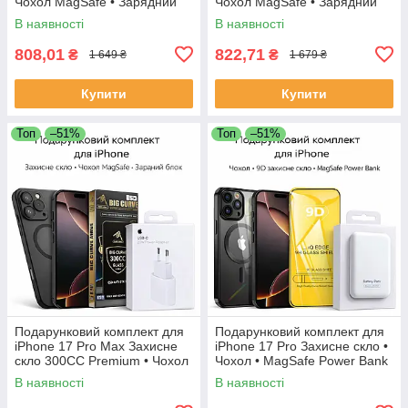
Чохол MagSafe • Зарядний
Чохол MagSafe • Зарядний
блок
блок
В наявності
В наявності
808,01
822,71
₴
₴
1 649 ₴
1 679 ₴
Купити
Купити
Топ
–51%
Топ
–51%
Подарунковий комплект для
Подарунковий комплект для
iPhone 17 Pro Max Захисне
iPhone 17 Pro Захисне скло •
скло 300CC Premium • Чохол
Чохол • MagSafe Power Bank
MagSafe • Зарядний блок
В наявності
В наявності