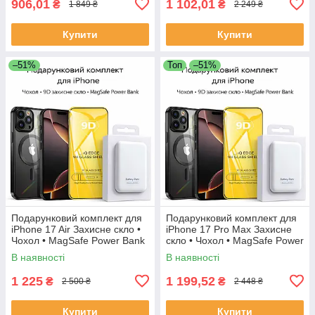
906,01
1 102,01
₴
₴
1 849 ₴
2 249 ₴
Купити
Купити
–51%
Топ
–51%
Подарунковий комплект для
Подарунковий комплект для
iPhone 17 Air Захисне скло •
iPhone 17 Pro Max Захисне
Чохол • MagSafe Power Bank
скло • Чохол • MagSafe Power
Bank
В наявності
В наявності
1 225
1 199,52
₴
₴
2 500 ₴
2 448 ₴
Купити
Купити