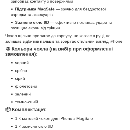
запобігає контакту з поверхнями
Підтримка MagSafe
— зручно для бездротової
зарядки та аксесуарів
Захисне скло 9D
— ефективно поглинає удари та
захищає екран від тріщин
Чохол щільно прилягає до корпусу, не ковзає в руці, не
залишає відбитків пальців та зберігає стильний вигляд iPhone.
🎨 Кольори чохла (на вибір при оформленні
замовлення):
чорний
срібло
сірий
фіолетовий
зелений
темно-синій
📦 Комплектація:
1 × матовий чохол для iPhone з MagSafe
1 × захисне скло 9D