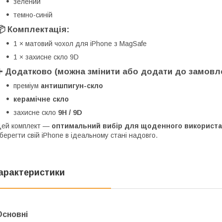
зелений
темно-синій
📦 Комплектація:
1 × матовий чохол для iPhone з MagSafe
1 × захисне скло 9D
➕ Додатково (можна змінити або додати до замовл
преміум
антишпигун-скло
керамічне скло
захисне скло
9H / 9D
ей комплект —
оптимальний вибір для щоденного використ
берегти свій iPhone в ідеальному стані надовго.
арактеристики
Основні