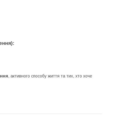
ення):
ання
, активного способу життя та тих, хто хоче