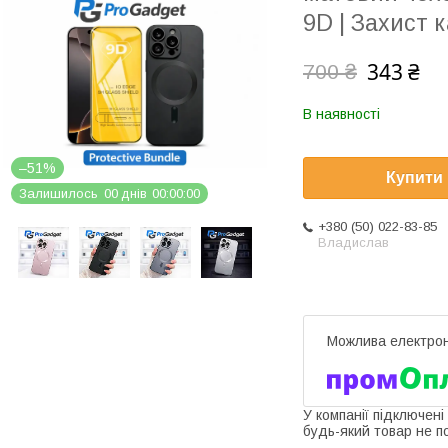
9D | Захист 
343 ₴
700 ₴
В наявності
–51%
Купити
Залишилось
0
0
днів
0
0
0
0
0
0
+380 (50) 022-83-85
Владислав
У компанії підключені
будь-який товар не п