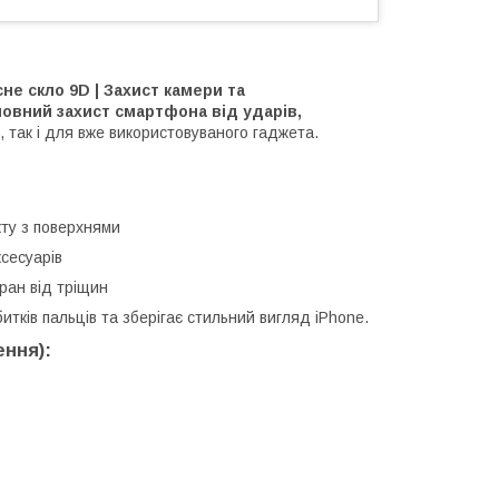
не скло 9D | Захист камери та
повний захист смартфона від ударів,
, так і для вже використовуваного гаджета.
ту з поверхнями
сесуарів
ран від тріщин
итків пальців та зберігає стильний вигляд iPhone.
ння):