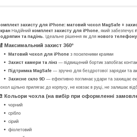
омплект захисту для iPhone: матовий чохол MagSafe + захис
екран
Надійний
комплект захисту для iPhone
, який забезпечує
подряпин та падінь
. Ідеальне рішення як для
нового телефону
🔐 Максимальний захист 360°
Матовий чохол для iPhone
з посиленими краями
Захист камери та лінз
— підвищений бортик запобігає контак
Підтримка MagSafe
— зручно для бездротової зарядки та ак
Захисне скло 9D
— ефективно поглинає удари та захищає ек
охол щільно прилягає до корпусу, не ковзає в руці, не залишає відб
🎨 Кольори чохла (на вибір при оформленні замовле
чорний
срібло
сірий
фіолетовий