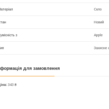
атеріал
Скло
Стан
Новий
умісність з
Apple
ип
Захисне 
нформація для замовлення
іна:
343 ₴