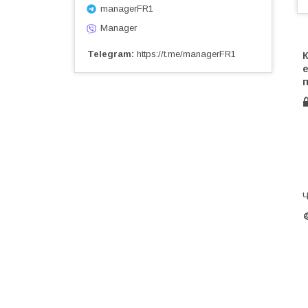
managerFR1
Manager
Telegram
https://t.me/managerFR1
К
Ч