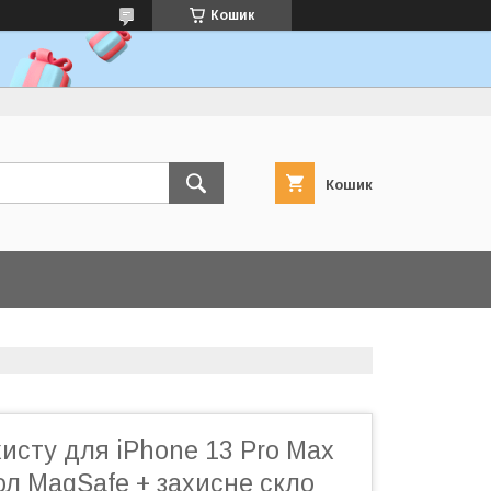
Кошик
Кошик
исту для iPhone 13 Pro Max
л MagSafe + захисне скло