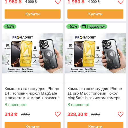
1 960
1 960
₴
₴
4 000 ₴
4 000 ₴
Купити
Купити
–51%
–51%
Подарунок
Комплект захисту для iPhone
Комплект захисту для iPhone
14 : топовий чохол MagSafe
11 pro Max : топовий чохол
із захистом камери + захисне
MagSafe із захистом камери
скло 9D | Вибір кольору
+ захисне скло 9D | Вибір
В наявності
В наявності
кольору
343
328,30
₴
₴
700 ₴
670 ₴
Купити
Купити