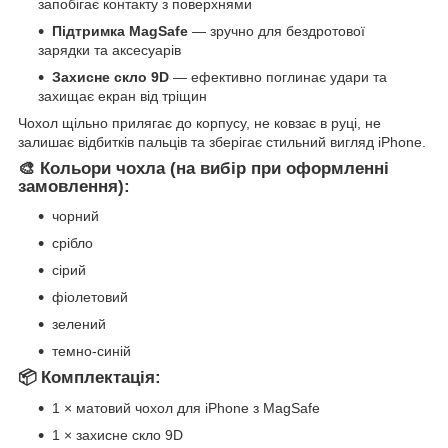
запобігає контакту з поверхнями
Підтримка MagSafe
— зручно для бездротової
зарядки та аксесуарів
Захисне скло 9D
— ефективно поглинає удари та
захищає екран від тріщин
Чохол щільно прилягає до корпусу, не ковзає в руці, не
залишає відбитків пальців та зберігає стильний вигляд iPhone.
🎨 Кольори чохла (на вибір при оформленні
замовлення):
чорний
срібло
сірий
фіолетовий
зелений
темно-синій
📦 Комплектація:
1 × матовий чохол для iPhone з MagSafe
1 × захисне скло 9D