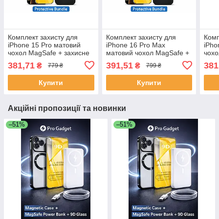
Комплект захисту для
Комплект захисту для
Комп
iPhone 15 Pro матовий
iPhone 16 Pro Max
iPho
чохол MagSafe + захисне
матовий чохол MagSafe +
чохо
скло 9D | Захист камери
захисне скло 9D | Захист
скло
381,71
391,51
381
₴
₴
779 ₴
799 ₴
та екрана
камери та екрана
та е
Купити
Купити
Акційні пропозиції та новинки
–51%
–51%