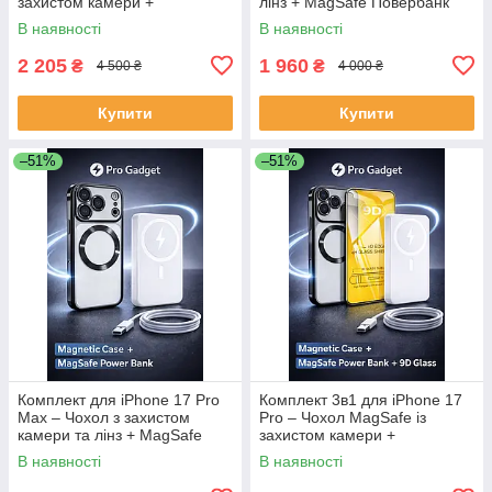
захистом камери +
лінз + MagSafe Повербанк
Повербанк 50 000 mAh
30000 mAh (швидка зарядка)
В наявності
В наявності
(швидка зарядка) + Захисне
скло 9D
2 205
1 960
₴
₴
4 500 ₴
4 000 ₴
Купити
Купити
–51%
–51%
Комплект для iPhone 17 Pro
Комплект 3в1 для iPhone 17
Max – Чохол з захистом
Pro – Чохол MagSafe із
камери та лінз + MagSafe
захистом камери +
Повербанк 30000 mAh
Повербанк 30000 mAh
В наявності
В наявності
(швидка зарядка)
(швидка зарядка) + Захисне
скло 9D