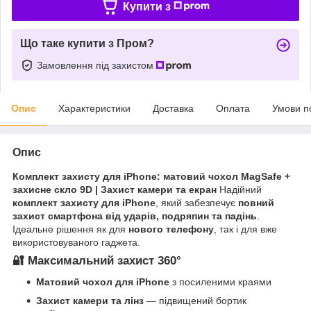
Купити з
Що таке купити з Пром?
Замовлення під захистом
Опис
Характеристики
Доставка
Оплата
Умови п
Опис
Комплект захисту для iPhone: матовий чохол MagSafe +
захисне скло 9D | Захист камери та екран
Надійний
комплект захисту для iPhone
, який забезпечує
повний
захист смартфона від ударів, подряпин та падінь
.
Ідеальне рішення як для
нового телефону
, так і для вже
використовуваного гаджета.
🔐 Максимальний захист 360°
Матовий чохол для iPhone
з посиленими краями
Захист камери та лінз
— підвищений бортик