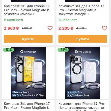
Комплект 3в1 для iPhone 17
Комплект 3в1 для iPhone 17
Pro Max – Чохол MagSafe із
Pro – Чохол MagSafe із
захистом камери +
захистом камери +
Повербанк 30000 mAh
Повербанк 50 000 mAh
В наявності
В наявності
(швидка зарядка) + Захисне
(швидка зарядка) + Захисне
скло 9D
скло 9D
1 960
2 205
₴
₴
4 000 ₴
4 500 ₴
Купити
Купити
–51%
–51%
Комплект 3в1 для iPhone 17
Комплект для iPhone 17 Pro –
Pro Max – Чохол MagSafe із
Чохол з захистом камери та