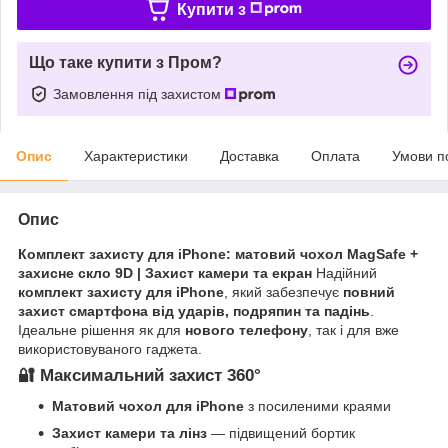
Купити з
Що таке купити з Пром?
Замовлення під захистом
Опис
Характеристики
Доставка
Оплата
Умови п
Опис
Комплект захисту для iPhone: матовий чохол MagSafe +
захисне скло 9D | Захист камери та екран
Надійний
комплект захисту для iPhone
, який забезпечує
повний
захист смартфона від ударів, подряпин та падінь
.
Ідеальне рішення як для
нового телефону
, так і для вже
використовуваного гаджета.
🔐 Максимальний захист 360°
Матовий чохол для iPhone
з посиленими краями
Захист камери та лінз
— підвищений бортик