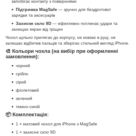
запобігає контакту з поверхнями
Підтримка MagSafe
— зручно для бездротової
зарядки та аксесуарів
Захисне скло 9D
— ефективно поглинає удари та
захищає екран від тріщин
Чохол щільно прилягає до корпусу, не ковзає в руці, не
залишає відбитків пальців та зберігає стильний вигляд iPhone.
🎨 Кольори чохла (на вибір при оформленні
замовлення):
чорний
срібло
сірий
фіолетовий
зелений
темно-синій
📦 Комплектація:
1 × матовий чохол для iPhone з MagSafe
1 × захисне скло 9D