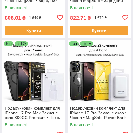
Чохол MagSafe • Зарядний
Чохол MagSafe • Зарядний
блок
блок
В наявності
В наявності
808,01
822,71
₴
₴
1 649 ₴
1 679 ₴
Купити
Купити
Топ
–51%
Топ
–51%
Подарунковий комплект для
Подарунковий комплект для
iPhone 17 Pro Max Захисне
iPhone 17 Pro Захисне скло •
скло 300CC Premium • Чохол
Чохол • MagSafe Power Bank
MagSafe • Зарядний блок
В наявності
В наявності