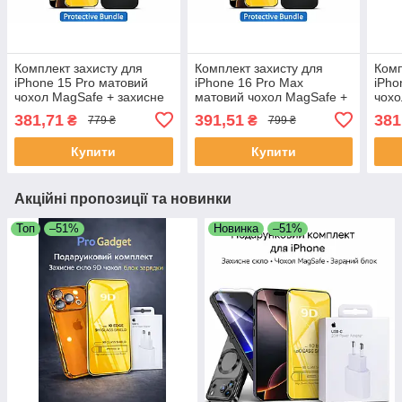
Комплект захисту для
Комплект захисту для
Комп
iPhone 15 Pro матовий
iPhone 16 Pro Max
iPho
чохол MagSafe + захисне
матовий чохол MagSafe +
чохо
скло 9D | Захист камери
захисне скло 9D | Захист
скло
381,71
391,51
381
₴
₴
779 ₴
799 ₴
та екрана
камери та екрана
та е
Купити
Купити
Акційні пропозиції та новинки
Топ
–51%
Новинка
–51%