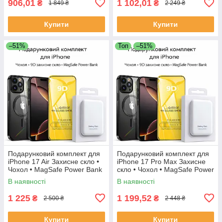
906,01
1 102,01
₴
₴
1 849 ₴
2 249 ₴
Купити
Купити
–51%
Топ
–51%
Подарунковий комплект для
Подарунковий комплект для
iPhone 17 Air Захисне скло •
iPhone 17 Pro Max Захисне
Чохол • MagSafe Power Bank
скло • Чохол • MagSafe Power
Bank
В наявності
В наявності
1 225
1 199,52
₴
₴
2 500 ₴
2 448 ₴
Купити
Купити